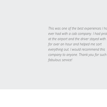
This was one of the best experiences I h
ever had with a cab company. I had pr
at the airport and the driver stayed with
for over an hour and helped me sort
everything out. I would recommend this
company to anyone. Thank you for such
fabulous service!