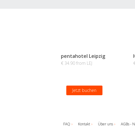
pentahotel Leipzig
€ 34.90 from LEJ
Jetzt buchen
FAQ
Kontakt
Über uns
AGBs - N