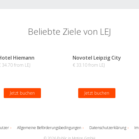
Beliebte Ziele von LEJ
Hotel Hiemann
Novotel Leipzig City
€ 34.70 from LEJ
€ 33.10 from LEJ
Jetzt buchen
Jetzt buchen
utzer
Allgemeine Beförderungsbedingungen
Datenschutzerklärung
Im
© 2026 Public in Motion GmbH