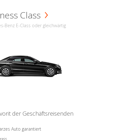
ness Class
s-Benz E-Class oder gleichwärtig
vorit der Geschäftsreisenden
rzes Auto garantiert
reis