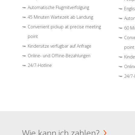
Automatische Flugmitverfolgung
Engli
45 Minuten Wartezeit ab Landung
Autom
Convenient pickup at precise meeting
60 Mi
point
Conve
Kindersitze verfügbar auf Anfrage
point
Online- und Offline-Bezahlungen
Kinde
24/7-Hotline
Onlin
24/7-
Wie kann ich zahlen?