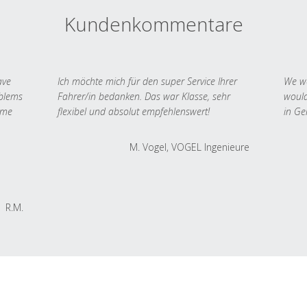
Kundenkommentare
ave
Ich möchte mich für den super Service Ihrer
We we
oblems
Fahrer/in bedanken. Das war Klasse, sehr
would
 me
flexibel und absolut empfehlenswert!
in Ge
M. Vogel, VOGEL Ingenieure
R.M.