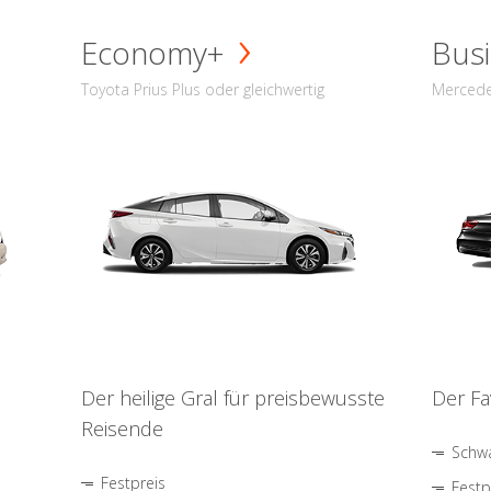
Economy+
Busi
Toyota Prius Plus oder gleichwertig
Mercede
Der heilige Gral für preisbewusste
Der Fa
Reisende
Schwa
Festpreis
Festp