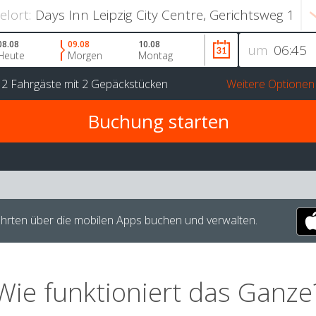
ielort:
08.08
09.08
10.08
um
Heute
Morgen
Montag
r
2 Fahrgäste
mit
2 Gepäckstücken
Weitere Optionen
hrten über die mobilen Apps buchen und verwalten.
Wie funktioniert das Ganze