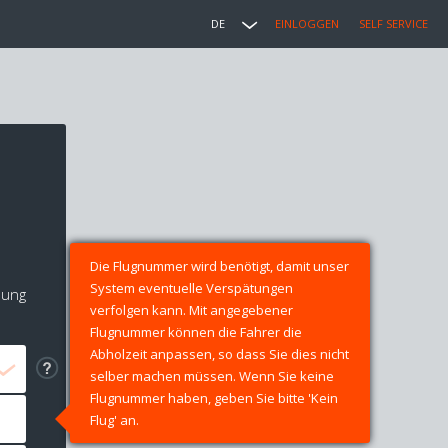
DE
EINLOGGEN
SELF SERVICE
Die Flugnummer wird benötigt, damit unser
System eventuelle Verspätungen
lung
verfolgen kann. Mit angegebener
Flugnummer können die Fahrer die
Abholzeit anpassen, so dass Sie dies nicht
selber machen müssen. Wenn Sie keine
Flugnummer haben, geben Sie bitte 'Kein
Flug' an.