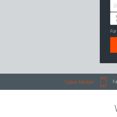
Z
Fü
Talixo Mobile
Fa