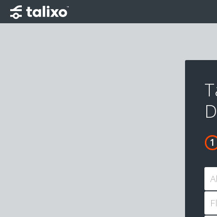
T
D
A
F