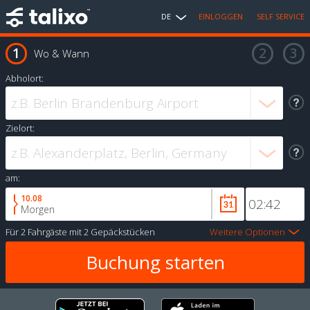
DE
EINLOGGEN
SELF SERVICE
Wo & Wann
Abholort:
Zielort:
am:
10.08
Morgen
Für
2 Fahrgäste
mit
2 Gepäckstücken
Weitere Optionen