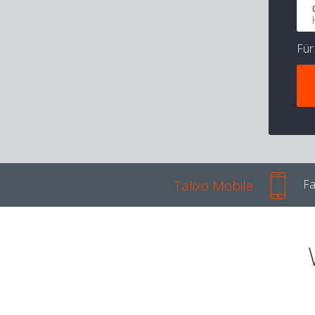
Fü
Talixo Mobile
Fa