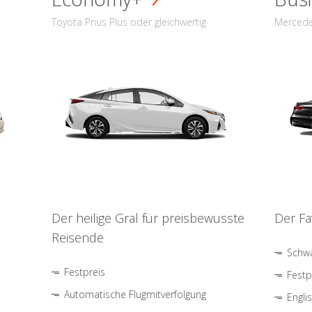
Toyota Prius Plus oder gleichwertig
Mercede
Der heilige Gral für preisbewusste
Der Fa
Reisende
Schwa
Festpreis
Festp
Automatische Flugmitverfolgung
Engli