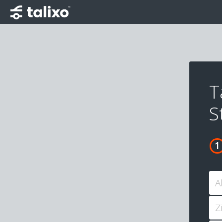
T
S
A
Z