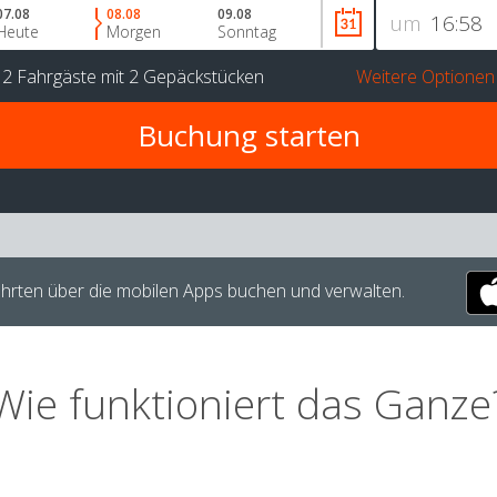
07.08
08.08
09.08
um
Heute
Morgen
Sonntag
r
2 Fahrgäste
mit
2 Gepäckstücken
Weitere Optionen
hrten über die mobilen Apps buchen und verwalten.
Wie funktioniert das Ganze