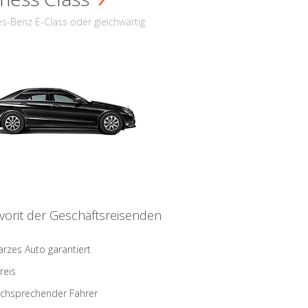
s-Benz E-Class oder gleichwärtig
vorit der Geschäftsreisenden
rzes Auto garantiert
reis
schsprechender Fahrer