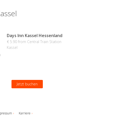
Kassel
Days Inn Kassel Hessenland
€ 5.90 from Central Train Station
Kassel
n
Jetzt buchen
pressum
Karriere