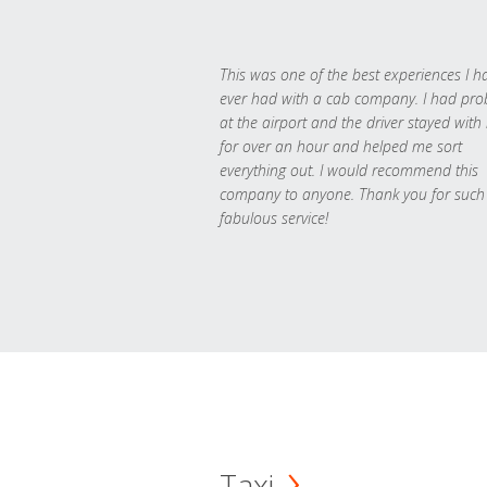
This was one of the best experiences I h
ever had with a cab company. I had pr
at the airport and the driver stayed with
for over an hour and helped me sort
everything out. I would recommend this
company to anyone. Thank you for such
fabulous service!
Taxi