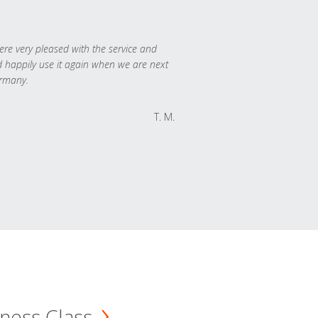
re very pleased with the service and
 happily use it again when we are next
rmany.
T. M.
ness Class