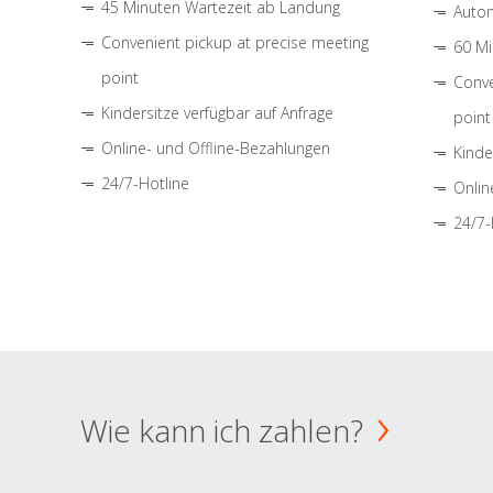
45 Minuten Wartezeit ab Landung
Autom
Convenient pickup at precise meeting
60 Mi
point
Conve
Kindersitze verfügbar auf Anfrage
point
Online- und Offline-Bezahlungen
Kinde
24/7-Hotline
Onlin
24/7-
Wie kann ich zahlen?