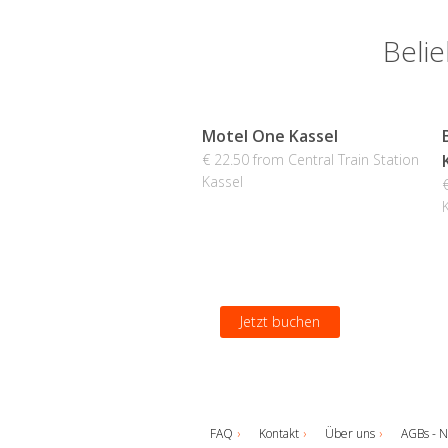
Belie
Motel One Kassel
€ 22.50 from Central Train Station
Kassel
Jetzt buchen
FAQ
Kontakt
Über uns
AGBs - N