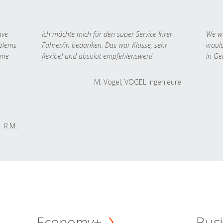
ave
Ich möchte mich für den super Service Ihrer
We we
oblems
Fahrer/in bedanken. Das war Klasse, sehr
would
 me
flexibel und absolut empfehlenswert!
in Ge
M. Vogel, VOGEL Ingenieure
R.M.
Economy+
Busi