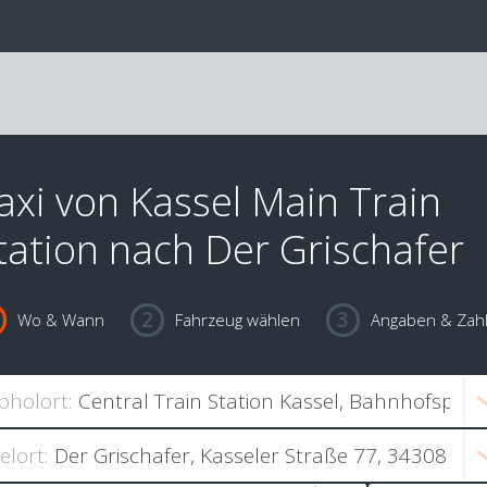
axi von Kassel Main Train
tation nach Der Grischafer
Wo & Wann
Fahrzeug wählen
Angaben & Zah
bholort:
ielort: