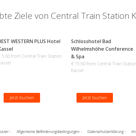
bte Ziele von Central Train Station 
BEST WESTERN PLUS Hotel
Schlosshotel Bad
Kassel
Wilhelmshöhe Conference
€ 5.60 from Central Train Station
& Spa
Kassel
€ 15.60 from Central Train Statio
Kassel
Jetzt buchen
Jetzt buchen
utzer
Allgemeine Beförderungsbedingungen
Datenschutzerklärung
Im