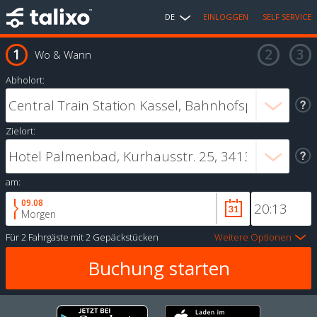
DE
EINLOGGEN
SELF SERVICE
Wo & Wann
Abholort:
Zielort:
am:
09.08
Morgen
Für
2 Fahrgäste
mit
2 Gepäckstücken
Weitere Optionen