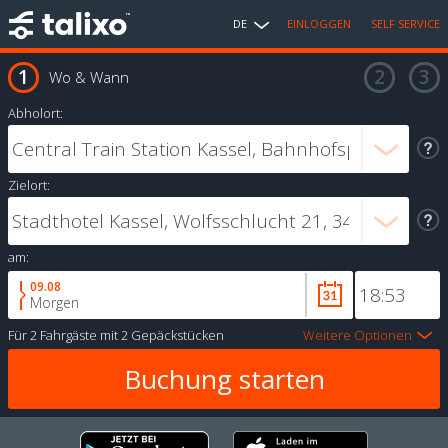
DE
EINLOGGEN
SELF SERVICE
Wo & Wann
Abholort:
Zielort:
am:
09.08
Morgen
Für
2 Fahrgäste
mit
2 Gepäckstücken
Weitere Optionen