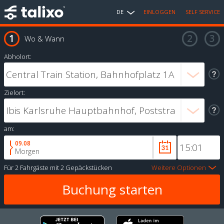
DE
EINLOGGEN
SELF SERVICE
Wo & Wann
Abholort:
Zielort:
am:
09.08
Morgen
Für
2 Fahrgäste
mit
2 Gepäckstücken
Weitere Optionen