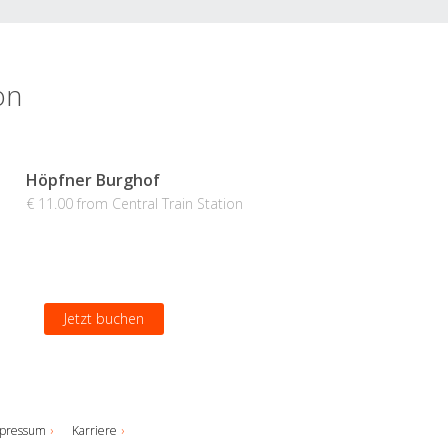
on
Höpfner Burghof
€ 11.00 from Central Train Station
Jetzt buchen
pressum
Karriere