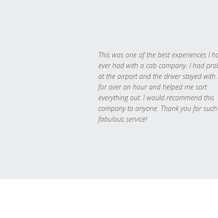
This was one of the best experiences I h
ever had with a cab company. I had pr
at the airport and the driver stayed with
for over an hour and helped me sort
everything out. I would recommend this
company to anyone. Thank you for such
fabulous service!