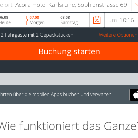
ielort:
06.08
07.08
08.08
um
Heute
Morgen
Samstag
r
2 Fahrgäste
mit
2 Gepäckstücken
Weitere Optionen
hrten über die mobilen Apps buchen und verwalten.
Wie funktioniert das Ganze