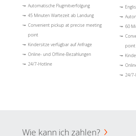
Automatische Flugmitverfolgung
Engli
45 Minuten Wartezeit ab Landung
Autom
Convenient pickup at precise meeting
60 Mi
point
Conve
Kindersitze verfügbar auf Anfrage
point
Online- und Offline-Bezahlungen
Kinde
24/7-Hotline
Onlin
24/7-
Wie kann ich zahlen?