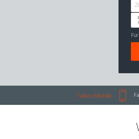
Z
Fü
Talixo Mobile
Fa