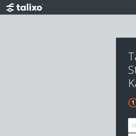
T
S
K
A