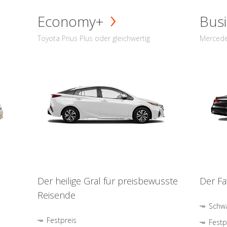
Economy+
Busi
Toyota Prius Plus oder gleichwertig
Mercede
Der heilige Gral für preisbewusste
Der Fa
Reisende
Schwa
Festpreis
Festp