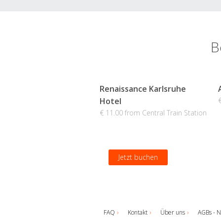
B
Renaissance Karlsruhe
Hotel
€ 11.00 from Central Train Station
Jetzt buchen
FAQ
Kontakt
Über uns
AGBs - N