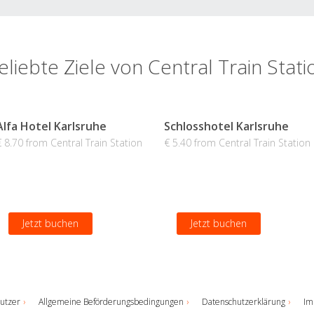
eliebte Ziele von Central Train Stati
Alfa Hotel Karlsruhe
Schlosshotel Karlsruhe
€ 8.70 from Central Train Station
€ 5.40 from Central Train Station
Jetzt buchen
Jetzt buchen
utzer
Allgemeine Beförderungsbedingungen
Datenschutzerklärung
Im