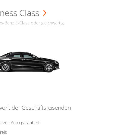
ness Class
s-Benz E-Class oder gleichwärtig
vorit der Geschäftsreisenden
rzes Auto garantiert
reis