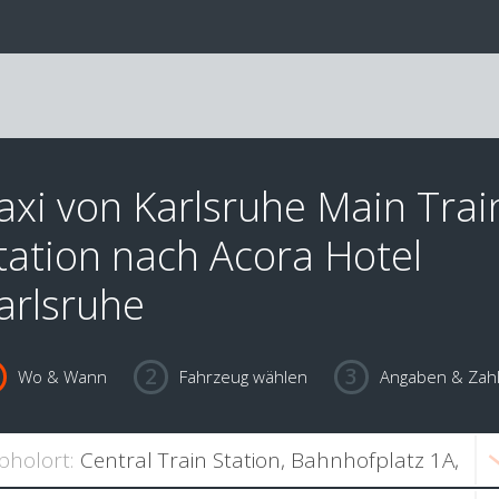
axi von Karlsruhe Main Trai
tation nach Acora Hotel
arlsruhe
Wo & Wann
Fahrzeug wählen
Angaben & Zah
bholort: