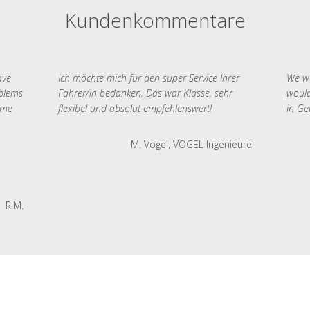
Kundenkommentare
ave
Ich möchte mich für den super Service Ihrer
We we
oblems
Fahrer/in bedanken. Das war Klasse, sehr
would
 me
flexibel und absolut empfehlenswert!
in Ge
M. Vogel, VOGEL Ingenieure
R.M.