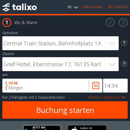
DE
EINLOGGEN
SELF SERVICE
Wo & Wann
Abholort:
Zielort:
am:
09.08
Morgen
Für
2 Fahrgäste
mit
2 Gepäckstücken
Weitere Optionen