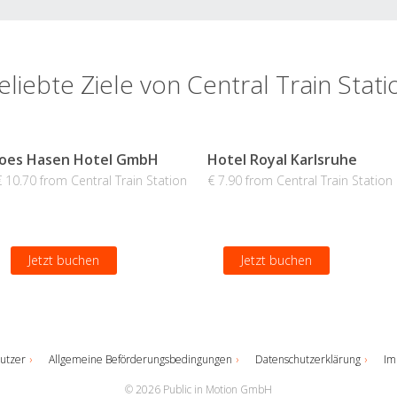
eliebte Ziele von Central Train Stati
Joes Hasen Hotel GmbH
Hotel Royal Karlsruhe
€ 10.70 from Central Train Station
€ 7.90 from Central Train Station
Jetzt buchen
Jetzt buchen
utzer
Allgemeine Beförderungsbedingungen
Datenschutzerklärung
Im
© 2026 Public in Motion GmbH