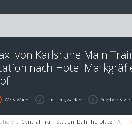
axi von Karlsruhe Main Trai
tation nach Hotel Markgräfl
of
Wo & Wann
Fahrzeug wählen
Angaben & Zah
bholort: