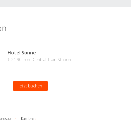
on
Hotel Sonne
€ 24.90 from Central Train Station
Jetzt buchen
pressum
Karriere