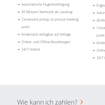
Automatische Flugmitverfolgung
Engli
45 Minuten Wartezeit ab Landung
Autom
Convenient pickup at precise meeting
60 Mi
point
Conve
Kindersitze verfügbar auf Anfrage
point
Online- und Offline-Bezahlungen
Kinde
24/7-Hotline
Onlin
24/7-
Wie kann ich zahlen?