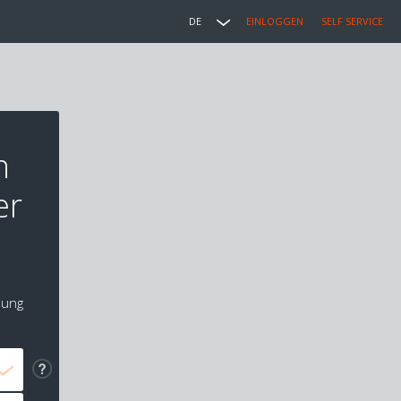
DE
EINLOGGEN
SELF SERVICE
n
er
lung