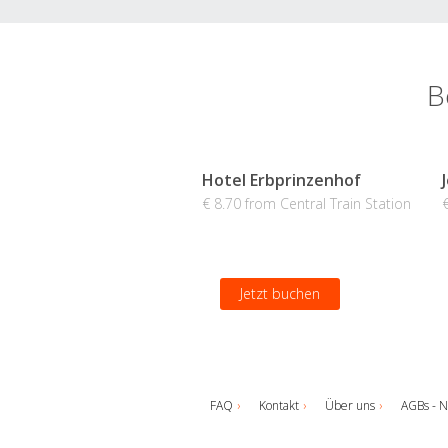
B
Hotel Erbprinzenhof
€ 8.70 from Central Train Station
Jetzt buchen
FAQ
Kontakt
Über uns
AGBs - N