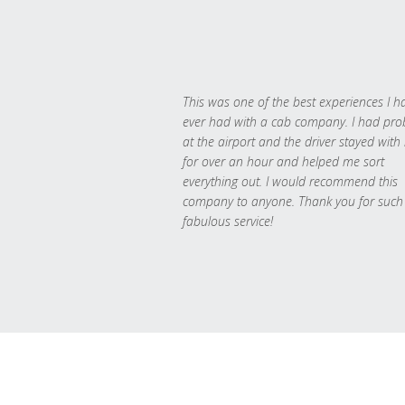
This was one of the best experiences I h
ever had with a cab company. I had pr
at the airport and the driver stayed with
for over an hour and helped me sort
everything out. I would recommend this
company to anyone. Thank you for such
fabulous service!