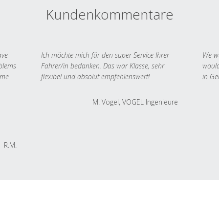
Kundenkommentare
ave
Ich möchte mich für den super Service Ihrer
We we
oblems
Fahrer/in bedanken. Das war Klasse, sehr
would
 me
flexibel und absolut empfehlenswert!
in Ge
M. Vogel, VOGEL Ingenieure
R.M.