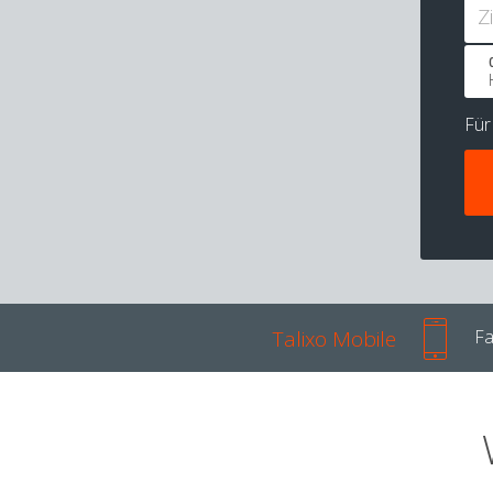
Z
Fü
Talixo Mobile
Fa