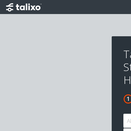
T
S
H
A