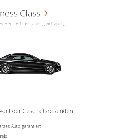
ness Class
s-Benz E-Class oder gleichwärtig
vorit der Geschäftsreisenden
rzes Auto garantiert
reis