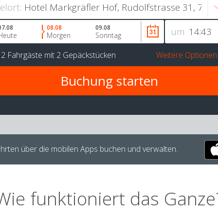
ielort:
07.08
08.08
09.08
um
Heute
Morgen
Sonntag
r
2 Fahrgäste
mit
2 Gepäckstücken
Weitere Optionen
hrten über die mobilen Apps buchen und verwalten.
Wie funktioniert das Ganze