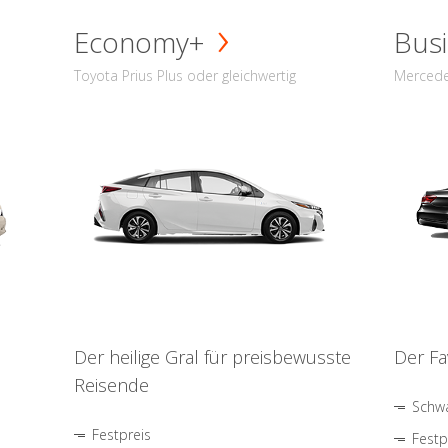
Economy+
Busi
Toyota Prius Plus oder gleichwertig
Mercede
Der heilige Gral für preisbewusste
Der Fa
Reisende
Schwa
Festpreis
Festp