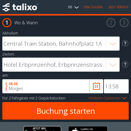
DE
EINLOGGEN
SELF SERVICE
Wo & Wann
Abholort:
Zielort:
am:
08.08
Morgen
Für
2 Fahrgäste
mit
2 Gepäckstücken
Weitere Optionen