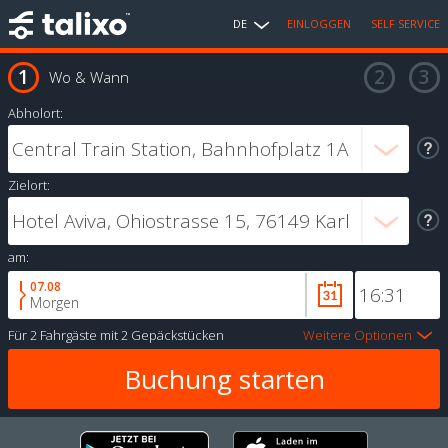
DE
EINLOGGEN
SELF SERVICE
Wo & Wann
Abholort:
Zielort:
am:
07.08
Morgen
Für
2 Fahrgäste
mit
2 Gepäckstücken
Weitere Optionen