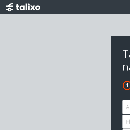
T
n
A
F