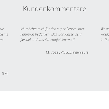
Kundenkommentare
ave
Ich möchte mich für den super Service Ihrer
We we
oblems
Fahrer/in bedanken. Das war Klasse, sehr
would
 me
flexibel und absolut empfehlenswert!
in Ge
M. Vogel, VOGEL Ingenieure
R.M.