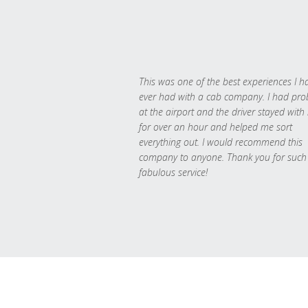
This was one of the best experiences I h
ever had with a cab company. I had pr
at the airport and the driver stayed with
for over an hour and helped me sort
everything out. I would recommend this
company to anyone. Thank you for such
fabulous service!