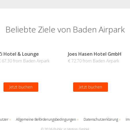
Beliebte Ziele von Baden Airpark
Zi Hotel & Lounge
Joes Hasen Hotel GmbH
€ 67.30 from Baden Airpark
€ 72.70 from Baden Airpark
Jetzt buchen
Jetzt buchen
utzer
Allgemeine Beförderungsbedingungen
Datenschutzerklärung
Im
© 2026 Public in Motion GmbH