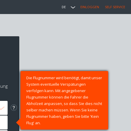
DE
EINLOGGEN
SELF SERVICE
Die Flugnummer wird benötigt, damit unser
System eventuelle Verspätungen
lung
verfolgen kann. Mit angegebener
Flugnummer können die Fahrer die
Abholzeit anpassen, so dass Sie dies nicht
selber machen müssen. Wenn Sie keine
Flugnummer haben, geben Sie bitte 'Kein
Flug' an.