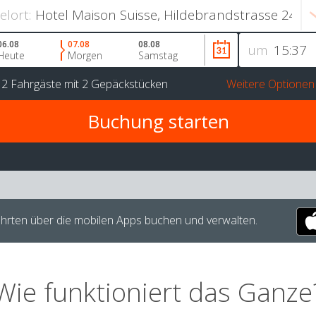
ielort:
06.08
07.08
08.08
um
Heute
Morgen
Samstag
r
2 Fahrgäste
mit
2 Gepäckstücken
Weitere Optionen
hrten über die mobilen Apps buchen und verwalten.
Wie funktioniert das Ganze