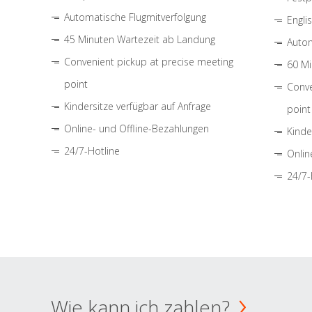
Automatische Flugmitverfolgung
Engli
45 Minuten Wartezeit ab Landung
Autom
Convenient pickup at precise meeting
60 Mi
point
Conve
Kindersitze verfügbar auf Anfrage
point
Online- und Offline-Bezahlungen
Kinde
24/7-Hotline
Onlin
24/7-
Wie kann ich zahlen?