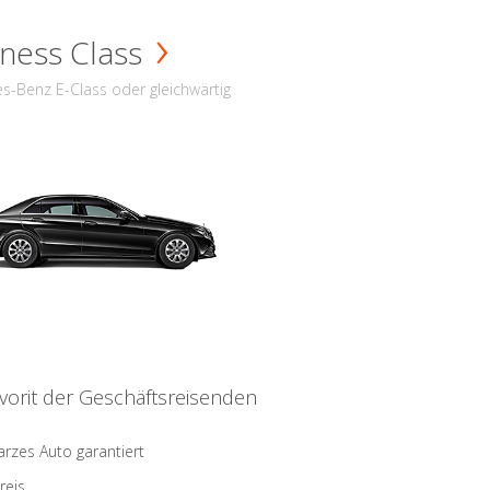
ness Class
s-Benz E-Class oder gleichwärtig
vorit der Geschäftsreisenden
rzes Auto garantiert
reis