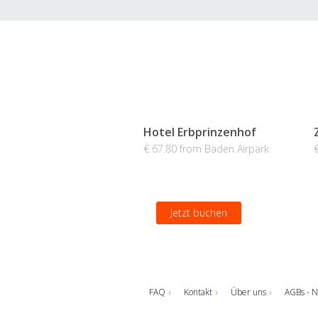
Hotel Erbprinzenhof
€ 67.80 from Baden Airpark
Jetzt buchen
FAQ
Kontakt
Über uns
AGBs - N