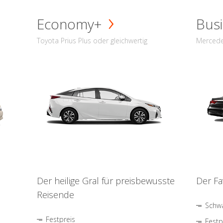
Economy+
Busi
Toyota Prius Plus oder gleichwertig
Mercede
Der heilige Gral für preisbewusste
Der Fa
Reisende
Schwa
Festpreis
Festp