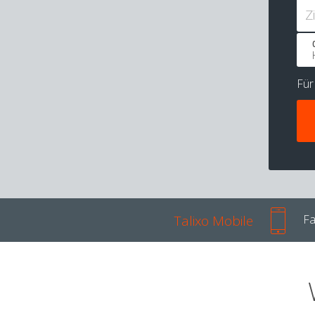
Z
Fü
Talixo Mobile
Fa