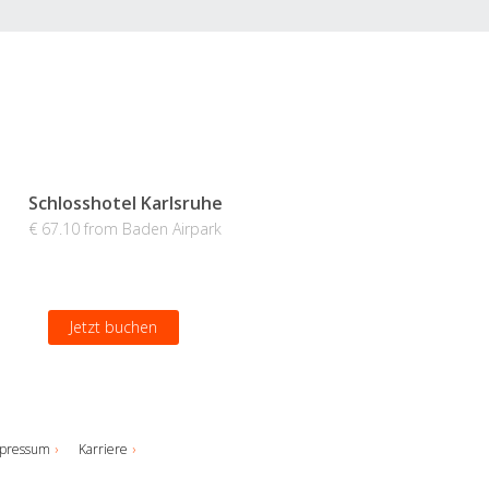
Schlosshotel Karlsruhe
€ 67.10 from Baden Airpark
Jetzt buchen
pressum
Karriere