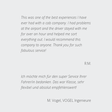
This was one of the best experiences I have
ever had with a cab company. I had problems
at the airport and the driver stayed with me
for over an hour and helped me sort
everything out. I would recommend this
company to anyone. Thank you for such
fabulous service!
R.M.
Ich möchte mich für den super Service Ihrer
Fahrer/in bedanken. Das war Klasse, sehr
flexibel und absolut empfehlenswert!
M. Vogel, VOGEL Ingenieure