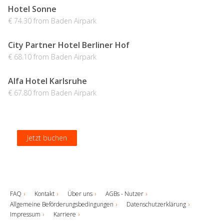
Hotel Sonne
€ 74.30 from Baden Airpark
City Partner Hotel Berliner Hof
€ 68.10 from Baden Airpark
Alfa Hotel Karlsruhe
€ 67.80 from Baden Airpark
Jetzt buchen
Jetzt buchen
Jetzt buchen
Jetzt buchen
FAQ
Kontakt
Über uns
AGBs - Nutzer
Allgemeine Beförderungsbedingungen
Datenschutzerklärung
Impressum
Karriere