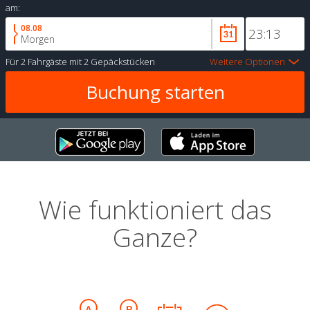
am:
08.08
Morgen
Für
2 Fahrgäste
mit
2 Gepäckstücken
Weitere Optionen
Wie funktioniert das
Ganze?