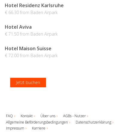
Hotel Residenz Karlsruhe
€ 66.30 from Baden Airpark
Hotel Aviva
€ 71.50 from Baden Airpark
Hotel Maison Suisse
€ 72.00 from Baden Airpark
Jetzt buchen
Jetzt buchen
Jetzt buchen
Jetzt buchen
FAQ
Kontakt
Über uns
AGBs - Nutzer
Allgemeine Beförderungsbedingungen
Datenschutzerklärung
Impressum
Karriere