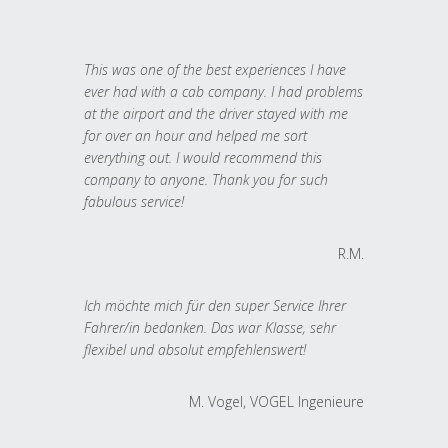
This was one of the best experiences I have
ever had with a cab company. I had problems
at the airport and the driver stayed with me
for over an hour and helped me sort
everything out. I would recommend this
company to anyone. Thank you for such
fabulous service!
R.M.
Ich möchte mich für den super Service Ihrer
Fahrer/in bedanken. Das war Klasse, sehr
flexibel und absolut empfehlenswert!
M. Vogel, VOGEL Ingenieure