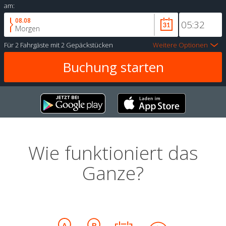
am:
08.08
Morgen
Für
2 Fahrgäste
mit
2 Gepäckstücken
Weitere Optionen
Wie funktioniert das
Ganze?