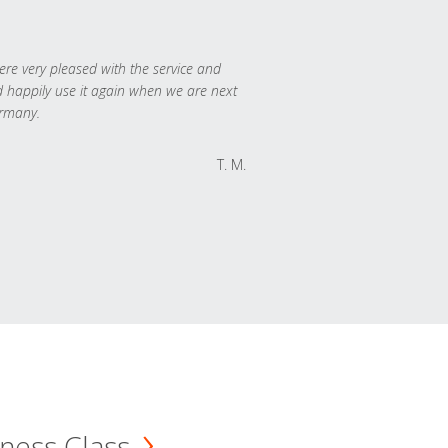
re very pleased with the service and
 happily use it again when we are next
rmany.
T. M.
ness Class