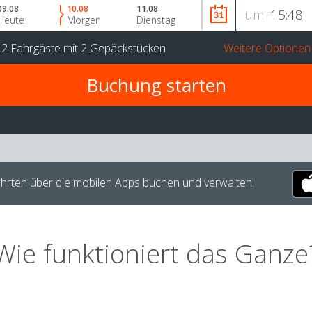
09.08
10.08
11.08
um
Heute
Morgen
Dienstag
r
2 Fahrgäste
mit
2 Gepäckstücken
Weitere Optionen
hrten über die mobilen Apps buchen und verwalten.
Wie funktioniert das Ganze