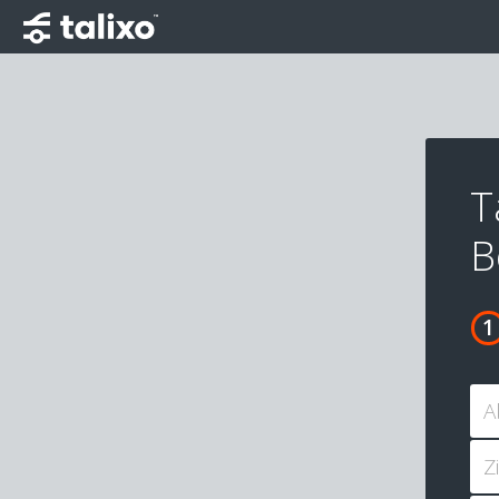
T
B
A
Z