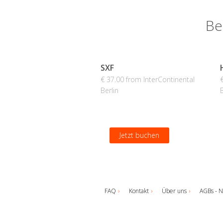
Be
SXF
€ 37.00 from InterContinental
Berlin
B
Jetzt buchen
FAQ
Kontakt
Über uns
AGBs - N