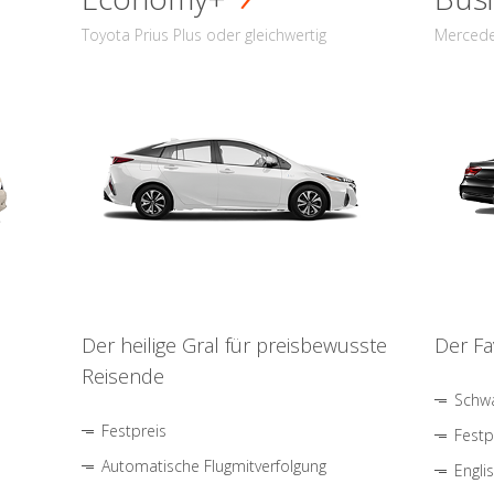
Toyota Prius Plus oder gleichwertig
Mercede
Der heilige Gral für preisbewusste
Der Fa
Reisende
Schwa
Festpreis
Festp
Automatische Flugmitverfolgung
Engli