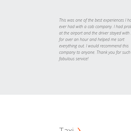
This was one of the best experiences I h
ever had with a cab company. I had pr
at the airport and the driver stayed with
for over an hour and helped me sort
everything out. I would recommend this
company to anyone. Thank you for such
fabulous service!
Taxi