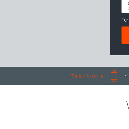
Fü
Talixo Mobile
Fa