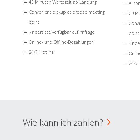
45 Minuten Wartezeit ab Landung
Autom
Convenient pickup at precise meeting
60 Mi
point
Conve
Kindersitze verfügbar auf Anfrage
point
Online- und Offline-Bezahlungen
Kinde
24/7-Hotline
Onlin
24/7-
Wie kann ich zahlen?