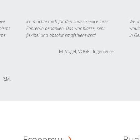
ave
Ich möchte mich für den super Service Ihrer
We we
oblems
Fahrer/in bedanken. Das war Klasse, sehr
would
 me
flexibel und absolut empfehlenswert!
in Ge
M. Vogel, VOGEL Ingenieure
R.M.
Economy+
Busi