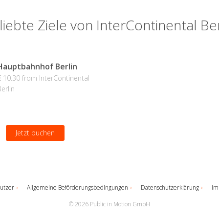
liebte Ziele von InterContinental Ber
Hauptbahnhof Berlin
€ 10.30 from InterContinental
erlin
Jetzt buchen
utzer
Allgemeine Beförderungsbedingungen
Datenschutzerklärung
Im
© 2026 Public in Motion GmbH