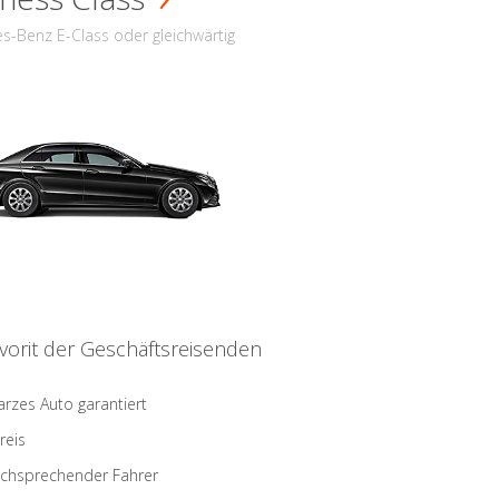
s-Benz E-Class oder gleichwärtig
vorit der Geschäftsreisenden
rzes Auto garantiert
reis
schsprechender Fahrer