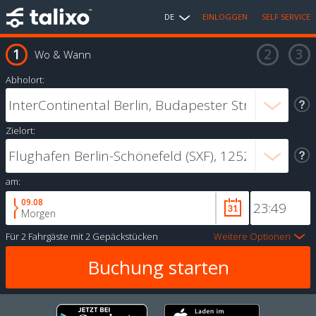
DE
EINLOGGEN
SELF SERVICE
Wo & Wann
Abholort:
Zielort:
am:
09.08
Morgen
Für
2 Fahrgäste
mit
2 Gepäckstücken
Weitere Optionen