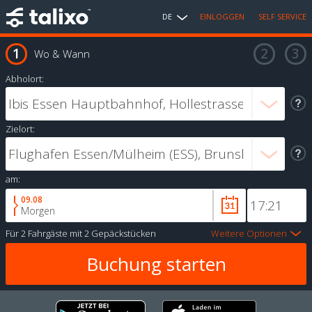
DE
EINLOGGEN
SELF SERVICE
Wo & Wann
Abholort:
Zielort:
am:
09.08
Morgen
Für
2 Fahrgäste
mit
2 Gepäckstücken
Weitere Optionen