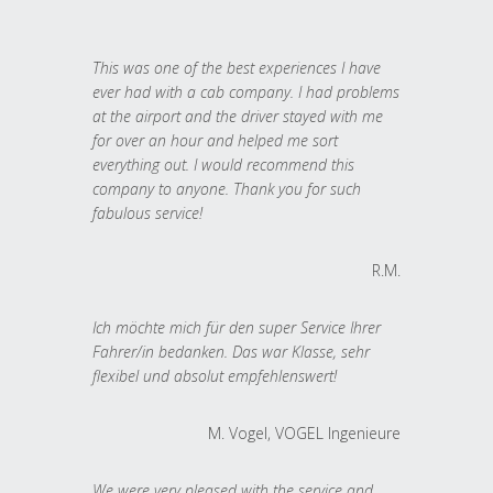
This was one of the best experiences I have
ever had with a cab company. I had problems
at the airport and the driver stayed with me
for over an hour and helped me sort
everything out. I would recommend this
company to anyone. Thank you for such
fabulous service!
R.M.
Ich möchte mich für den super Service Ihrer
Fahrer/in bedanken. Das war Klasse, sehr
flexibel und absolut empfehlenswert!
M. Vogel, VOGEL Ingenieure
We were very pleased with the service and