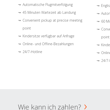
Automatische Flugmitverfolgung
Engli
45 Minuten Wartezeit ab Landung
Autom
Convenient pickup at precise meeting
60 Mi
point
Conve
Kindersitze verfügbar auf Anfrage
point
Online- und Offline-Bezahlungen
Kinde
24/7-Hotline
Onlin
24/7-
Wie kann ich zahlen?