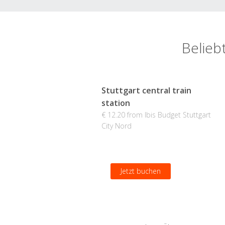
Belieb
Stuttgart central train
station
€ 12.20 from Ibis Budget Stuttgart
City Nord
Jetzt buchen