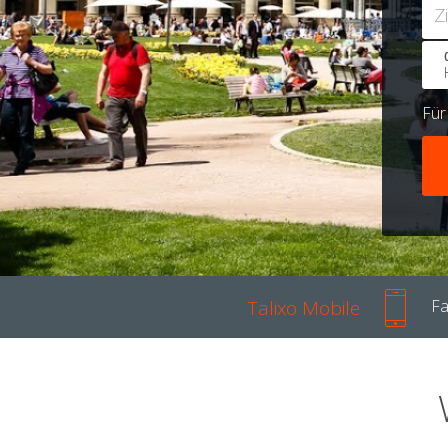
Z
Fü
Talixo Mobile
Fa