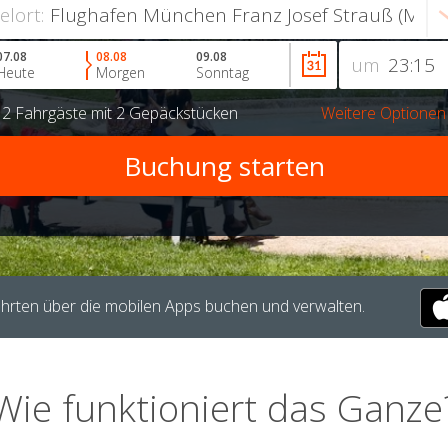
ielort:
07.08
08.08
09.08
um
Heute
Morgen
Sonntag
r
2 Fahrgäste
mit
2 Gepäckstücken
Weitere Optionen
hrten über die mobilen Apps buchen und verwalten.
Wie funktioniert das Ganze