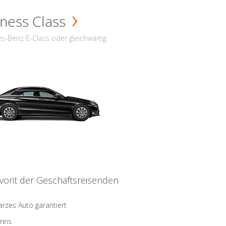
ness Class
s-Benz E-Class oder gleichwärtig
vorit der Geschäftsreisenden
rzes Auto garantiert
reis