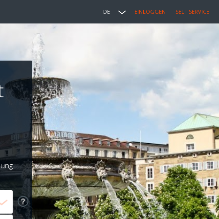
DE
EINLOGGEN
SELF SERVICE
t
lung