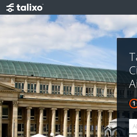
T
C
A
A