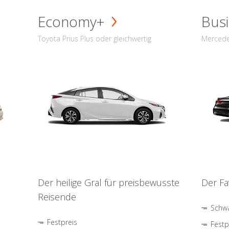
Economy+
Busi
Toyota Prius Plus oder gleichwertig
Mercede
Der heilige Gral für preisbewusste
Der Fa
Reisende
Schwa
Festpreis
Festp