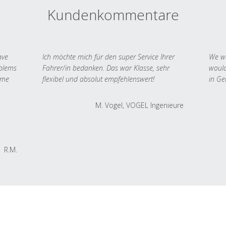
Kundenkommentare
ave
Ich möchte mich für den super Service Ihrer
We we
oblems
Fahrer/in bedanken. Das war Klasse, sehr
would
 me
flexibel und absolut empfehlenswert!
in Ge
M. Vogel, VOGEL Ingenieure
R.M.