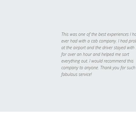
This was one of the best experiences I h
ever had with a cab company. I had pr
at the airport and the driver stayed with
for over an hour and helped me sort
everything out. I would recommend this
company to anyone. Thank you for such
fabulous service!