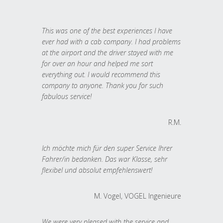
This was one of the best experiences I have
ever had with a cab company. I had problems
at the airport and the driver stayed with me
for over an hour and helped me sort
everything out. I would recommend this
company to anyone. Thank you for such
fabulous service!
R.M.
Ich möchte mich für den super Service Ihrer
Fahrer/in bedanken. Das war Klasse, sehr
flexibel und absolut empfehlenswert!
M. Vogel, VOGEL Ingenieure
We were very pleased with the service and