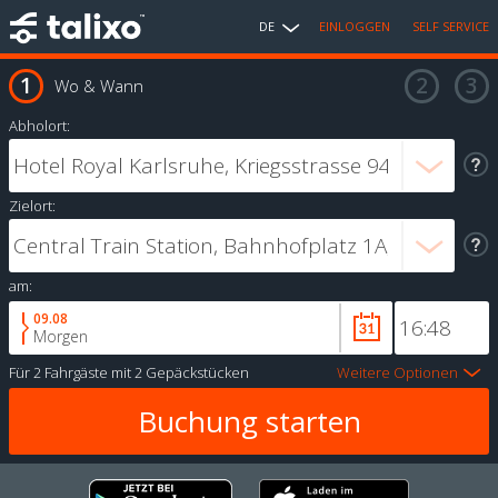
DE
EINLOGGEN
SELF SERVICE
Wo & Wann
Abholort:
Zielort:
am:
09.08
Morgen
Für
2 Fahrgäste
mit
2 Gepäckstücken
Weitere Optionen