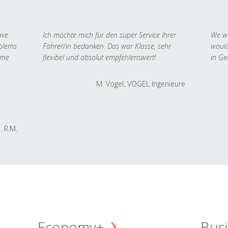
ave
Ich möchte mich für den super Service Ihrer
We we
oblems
Fahrer/in bedanken. Das war Klasse, sehr
would
 me
flexibel und absolut empfehlenswert!
in Ge
M. Vogel, VOGEL Ingenieure
R.M.
Economy+
Busi