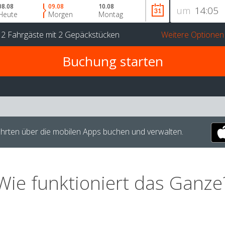
08.08
09.08
10.08
um
Heute
Morgen
Montag
r
2 Fahrgäste
mit
2 Gepäckstücken
Weitere Optionen
hrten über die mobilen Apps buchen und verwalten.
Wie funktioniert das Ganze