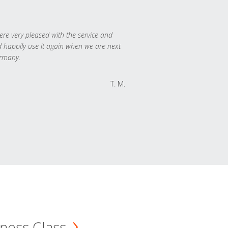
re very pleased with the service and
 happily use it again when we are next
rmany.
T. M.
ness Class