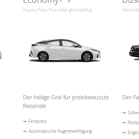
Toyota Prius Plus oder gleichwertig
Mercede
Der heilige Gral für preisbewusste
Der Fa
Reisende
Schwa
Festpreis
Festp
Automatische Flugmitverfolgung
Engli