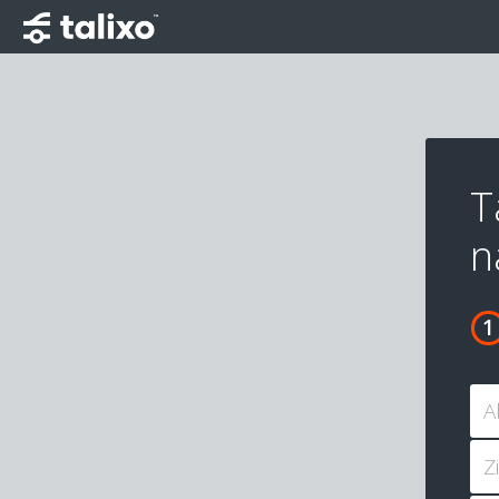
T
n
A
Z