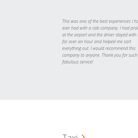
This was one of the best experiences I h
ever had with a cab company. I had pr
at the airport and the driver stayed with
for over an hour and helped me sort
everything out. I would recommend this
company to anyone. Thank you for such
fabulous service!
Taxi