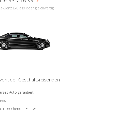
s-Benz E-Class oder gleichwärtig
vorit der Geschäftsreisenden
rzes Auto garantiert
reis
schsprechender Fahrer