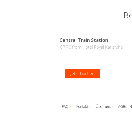
Be
Central Train Station
€ 7.70 from Hotel Royal Karlsruhe
Jetzt buchen
FAQ
Kontakt
Über uns
AGBs - N