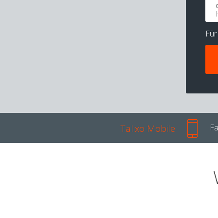
Fü
Talixo Mobile
Fa