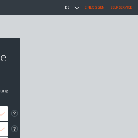
DE
EINLOGGEN
SELF SERVICE
he
lung