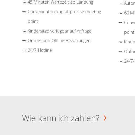
45 Minuten Wartezeit ab Landung
Autom
Convenient pickup at precise meeting
60 Mi
point
Conve
Kindersitze verfügbar auf Anfrage
point
Online- und Offline-Bezahlungen
Kinde
24/7-Hotline
Onlin
24/7-
Wie kann ich zahlen?