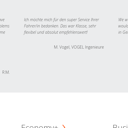
ave
Ich möchte mich für den super Service Ihrer
We we
oblems
Fahrer/in bedanken. Das war Klasse, sehr
would
 me
flexibel und absolut empfehlenswert!
in Ge
M. Vogel, VOGEL Ingenieure
R.M.
Economy+
Busi