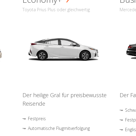
Toyota Prius Plus oder gleichwertig
Mercede
Der heilige Gral für preisbewusste
Der Fa
Reisende
Schwa
Festpreis
Festp
Automatische Flugmitverfolgung
Engli