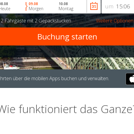
08.08
09.08
10.08
um
Heute
Morgen
Montag
r
2 Fahrgäste
mit
2 Gepäckstücken
Weitere Optionen
hrten über die mobilen Apps buchen und verwalten.
Wie funktioniert das Ganze