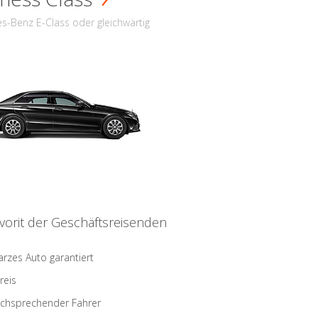
s-Benz E-Class oder gleichwärtig
vorit der Geschäftsreisenden
rzes Auto garantiert
reis
schsprechender Fahrer