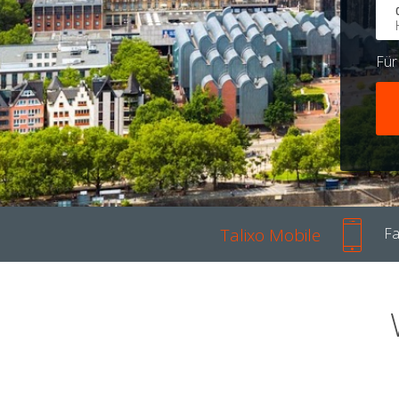
Fü
Talixo Mobile
Fa