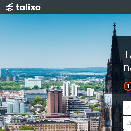
T
n
A
Z