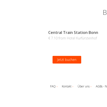
B
Central Train Station Bonn
€ 7.10 from Hotel Kurfürstenhof
Jetzt buchen
FAQ
Kontakt
Über uns
AGBs - N