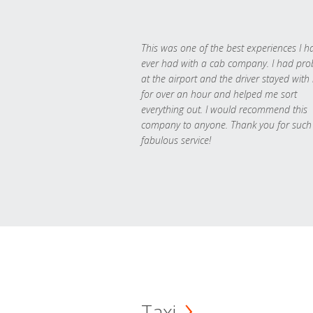
This was one of the best experiences I h
ever had with a cab company. I had pr
at the airport and the driver stayed with
for over an hour and helped me sort
everything out. I would recommend this
company to anyone. Thank you for such
fabulous service!
Taxi