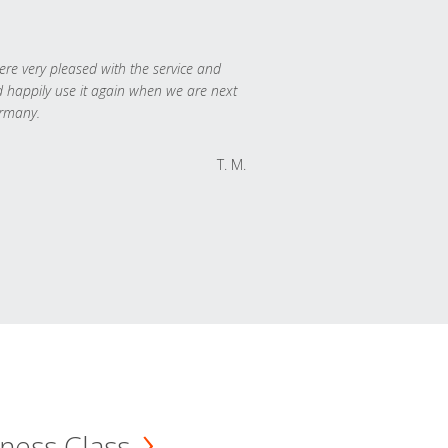
re very pleased with the service and
 happily use it again when we are next
rmany.
T. M.
ness Class