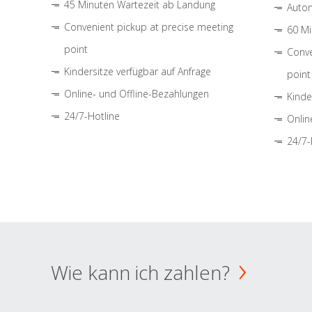
45 Minuten Wartezeit ab Landung
Autom
Convenient pickup at precise meeting
60 Mi
point
Conve
Kindersitze verfügbar auf Anfrage
point
Online- und Offline-Bezahlungen
Kinde
24/7-Hotline
Onlin
24/7-
Wie kann ich zahlen?