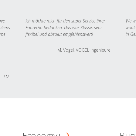
ave
Ich möchte mich für den super Service Ihrer
We we
oblems
Fahrer/in bedanken. Das war Klasse, sehr
would
 me
flexibel und absolut empfehlenswert!
in Ge
M. Vogel, VOGEL Ingenieure
R.M.
Economy+
Busi