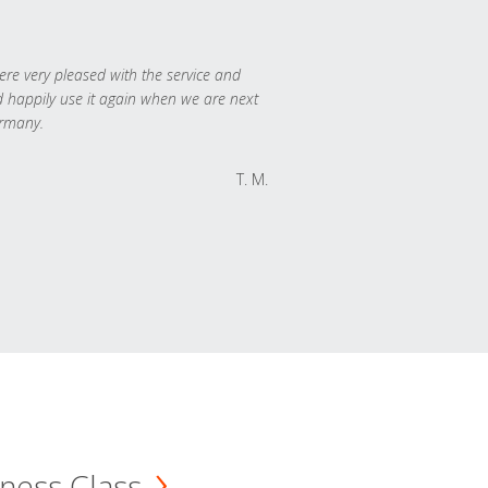
re very pleased with the service and
 happily use it again when we are next
rmany.
T. M.
ness Class