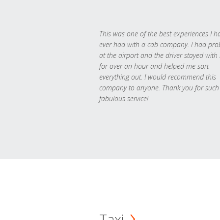
This was one of the best experiences I h
ever had with a cab company. I had pr
at the airport and the driver stayed with
for over an hour and helped me sort
everything out. I would recommend this
company to anyone. Thank you for such
fabulous service!
Taxi