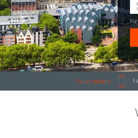
Fü
Talixo Mobile
Fa