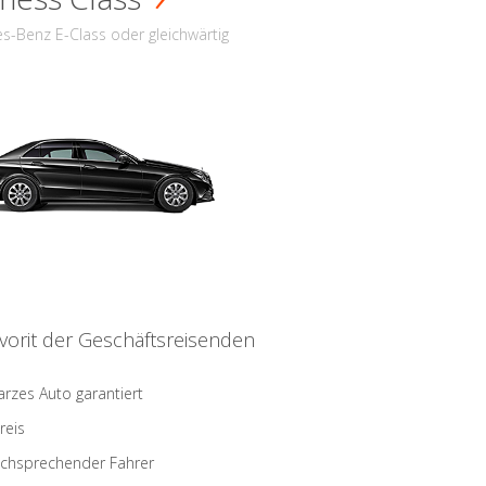
s-Benz E-Class oder gleichwärtig
vorit der Geschäftsreisenden
rzes Auto garantiert
reis
schsprechender Fahrer