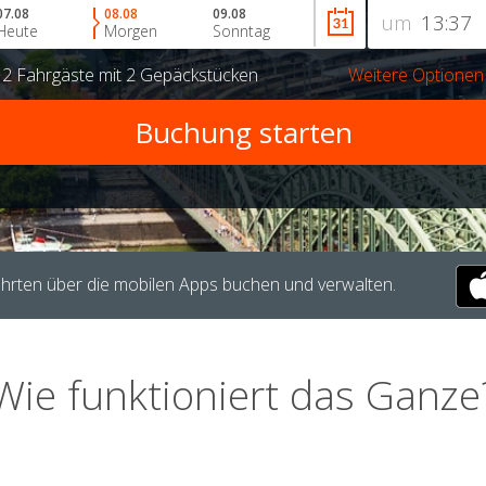
07.08
08.08
09.08
um
Heute
Morgen
Sonntag
r
2 Fahrgäste
mit
2 Gepäckstücken
Weitere Optionen
hrten über die mobilen Apps buchen und verwalten.
Wie funktioniert das Ganze