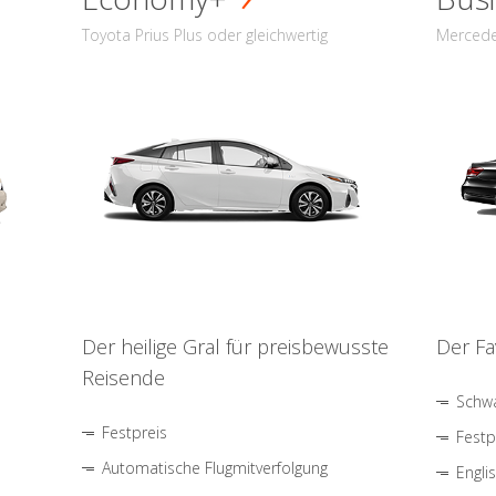
Toyota Prius Plus oder gleichwertig
Mercede
Der heilige Gral für preisbewusste
Der Fa
Reisende
Schwa
Festpreis
Festp
Automatische Flugmitverfolgung
Engli