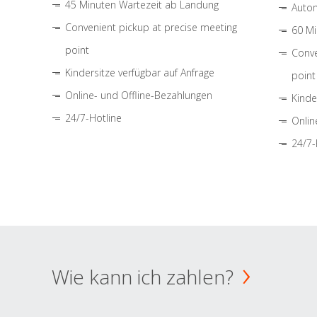
45 Minuten Wartezeit ab Landung
Autom
Convenient pickup at precise meeting
60 Mi
point
Conve
Kindersitze verfügbar auf Anfrage
point
Online- und Offline-Bezahlungen
Kinde
24/7-Hotline
Onlin
24/7-
Wie kann ich zahlen?