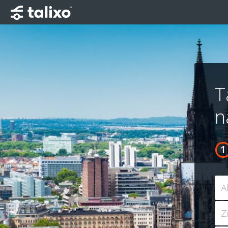
T
n
A
Z