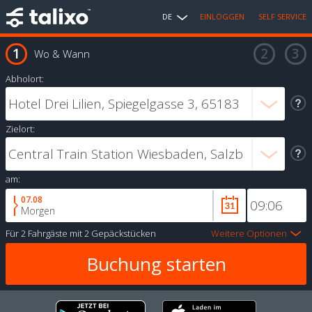
DE
EINLOGGEN
SELF SERVICE
Wo & Wann
Abholort:
Zielort:
am:
07.08
Morgen
Für
2 Fahrgäste
mit
2 Gepäckstücken
Weitere Optionen