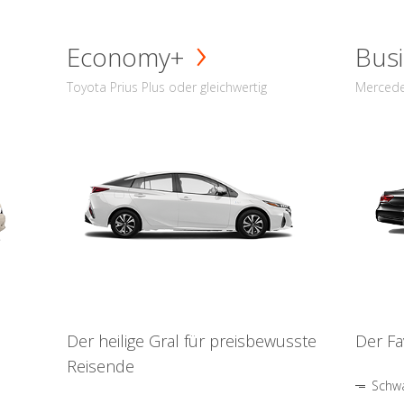
Economy+
Busi
Toyota Prius Plus oder gleichwertig
Mercede
Der heilige Gral für preisbewusste
Der Fa
Reisende
Schwa