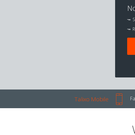
No
S
R
Talixo Mobile
Fa