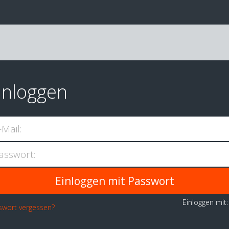
inloggen
-Mail:
asswort:
Einloggen mit
swort vergessen?