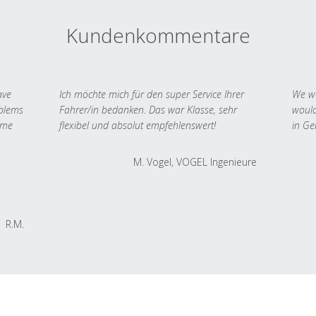
Kundenkommentare
ave
Ich möchte mich für den super Service Ihrer
We we
oblems
Fahrer/in bedanken. Das war Klasse, sehr
would
 me
flexibel und absolut empfehlenswert!
in Ge
M. Vogel, VOGEL Ingenieure
R.M.