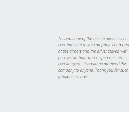
This was one of the best experiences I h
ever had with a cab company. I had pr
at the airport and the driver stayed with
for over an hour and helped me sort
everything out. I would recommend this
company to anyone. Thank you for such
fabulous service!