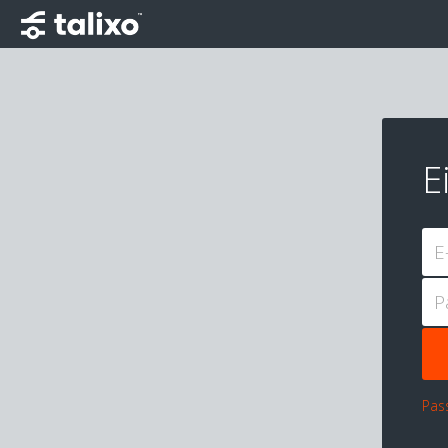
E
E
P
Pas