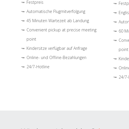
Festpreis
Festp
Automatische Flugmitverfolgung
Engli
45 Minuten Wartezeit ab Landung
Autom
Convenient pickup at precise meeting
60 Mi
point
Conve
Kindersitze verfügbar auf Anfrage
point
Online- und Offline-Bezahlungen
Kinde
24/7-Hotline
Onlin
24/7-