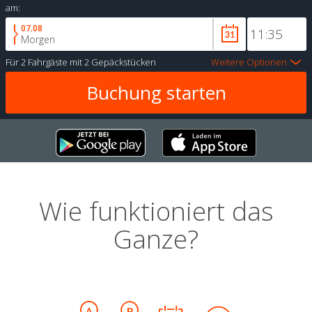
am:
07.08
Morgen
Für
2 Fahrgäste
mit
2 Gepäckstücken
Weitere Optionen
Wie funktioniert das
Ganze?