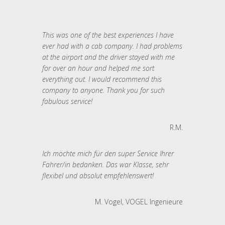
This was one of the best experiences I have
ever had with a cab company. I had problems
at the airport and the driver stayed with me
for over an hour and helped me sort
everything out. I would recommend this
company to anyone. Thank you for such
fabulous service!
R.M.
Ich möchte mich für den super Service Ihrer
Fahrer/in bedanken. Das war Klasse, sehr
flexibel und absolut empfehlenswert!
M. Vogel, VOGEL Ingenieure