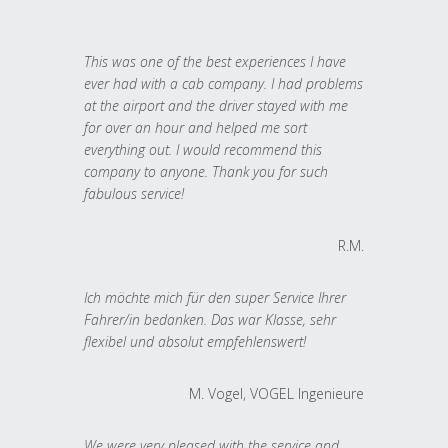
This was one of the best experiences I have
ever had with a cab company. I had problems
at the airport and the driver stayed with me
for over an hour and helped me sort
everything out. I would recommend this
company to anyone. Thank you for such
fabulous service!
R.M.
Ich möchte mich für den super Service Ihrer
Fahrer/in bedanken. Das war Klasse, sehr
flexibel und absolut empfehlenswert!
M. Vogel, VOGEL Ingenieure
We were very pleased with the service and