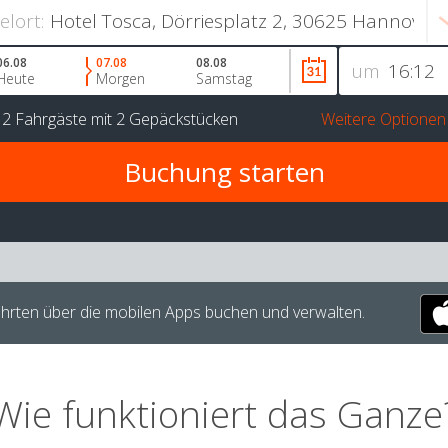
ielort:
06.08
07.08
08.08
um
Heute
Morgen
Samstag
r
2 Fahrgäste
mit
2 Gepäckstücken
Weitere Optionen
hrten über die mobilen Apps buchen und verwalten.
Wie funktioniert das Ganze