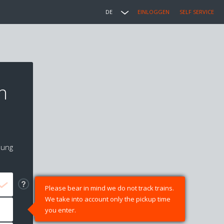
DE
EINLOGGEN
SELF SERVICE
n
lung
Please bear in mind we do not track trains.
We take into account only the pickup time
you enter.