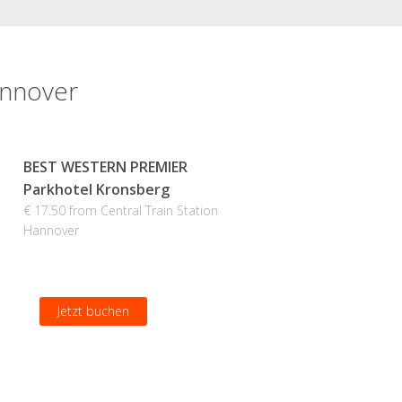
annover
BEST WESTERN PREMIER
Parkhotel Kronsberg
€ 17.50 from Central Train Station
Hannover
Jetzt buchen