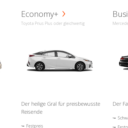
Economy+
Busi
Toyota Prius Plus oder gleichwertig
Mercede
Der heilige Gral für preisbewusste
Der Fa
Reisende
Schwa
Festpreis
Festp