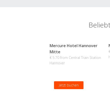
Belieb
Mercure Hotel Hannover
Mitte
€ 5.70 from Central Train Station
Hannover
Jetzt buchen