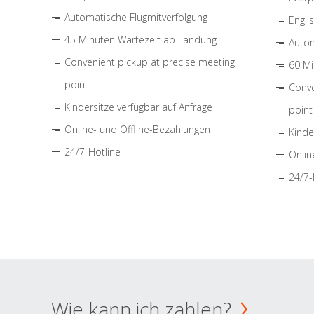
Automatische Flugmitverfolgung
Engli
45 Minuten Wartezeit ab Landung
Autom
Convenient pickup at precise meeting
60 Mi
point
Conve
Kindersitze verfügbar auf Anfrage
point
Online- und Offline-Bezahlungen
Kinde
24/7-Hotline
Onlin
24/7-
Wie kann ich zahlen?