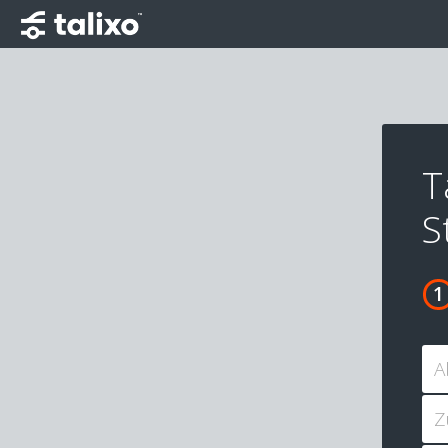
T
S
A
Z