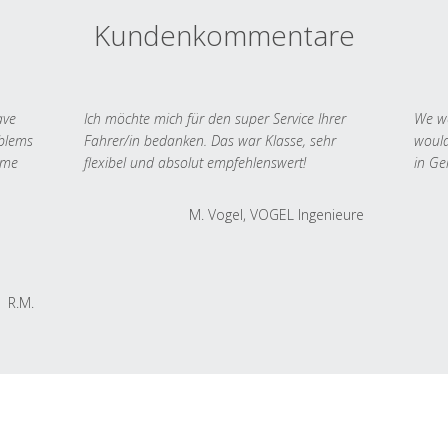
Kundenkommentare
ave
Ich möchte mich für den super Service Ihrer
We we
oblems
Fahrer/in bedanken. Das war Klasse, sehr
would
 me
flexibel und absolut empfehlenswert!
in Ge
M. Vogel, VOGEL Ingenieure
R.M.