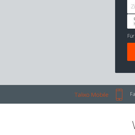
Z
Fü
Talixo Mobile
Fa