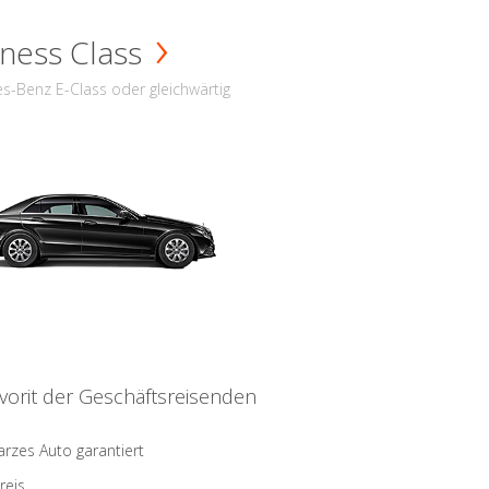
ness Class
s-Benz E-Class oder gleichwärtig
vorit der Geschäftsreisenden
rzes Auto garantiert
reis