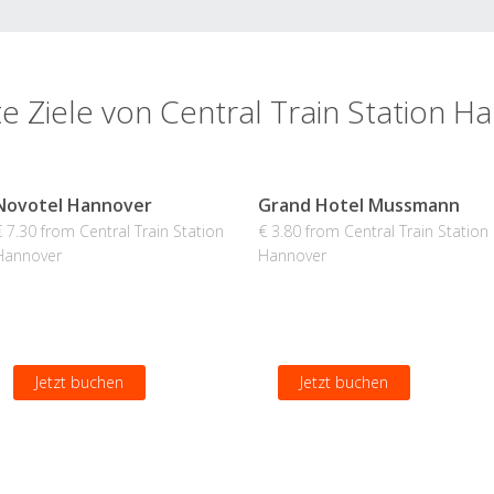
te Ziele von Central Train Station H
Novotel Hannover
Grand Hotel Mussmann
€ 7.30 from Central Train Station
€ 3.80 from Central Train Station
Hannover
Hannover
Jetzt buchen
Jetzt buchen