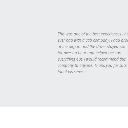
This was one of the best experiences I h
ever had with a cab company. I had pr
at the airport and the driver stayed with
for over an hour and helped me sort
everything out. I would recommend this
company to anyone. Thank you for such
fabulous service!