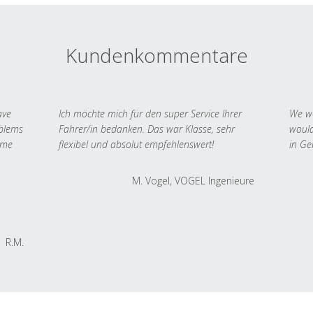
Kundenkommentare
ave
Ich möchte mich für den super Service Ihrer
We we
oblems
Fahrer/in bedanken. Das war Klasse, sehr
would
 me
flexibel und absolut empfehlenswert!
in Ge
M. Vogel, VOGEL Ingenieure
R.M.