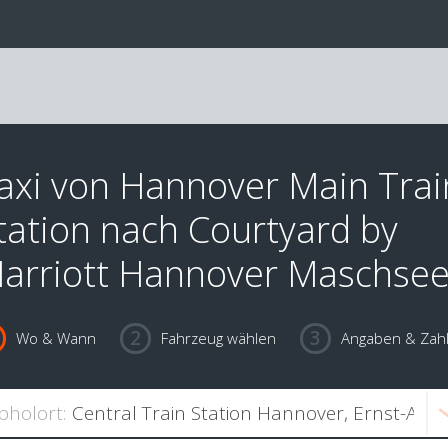
axi von Hannover Main Trai
tation nach Courtyard by
arriott Hannover Maschse
Wo & Wann
Fahrzeug wählen
Angaben & Zah
bholort: