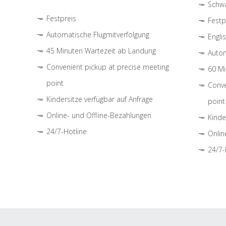
Schwa
Festpreis
Festp
Automatische Flugmitverfolgung
Engli
45 Minuten Wartezeit ab Landung
Autom
Convenient pickup at precise meeting
60 Mi
point
Conve
Kindersitze verfügbar auf Anfrage
point
Online- und Offline-Bezahlungen
Kinde
24/7-Hotline
Onlin
24/7-