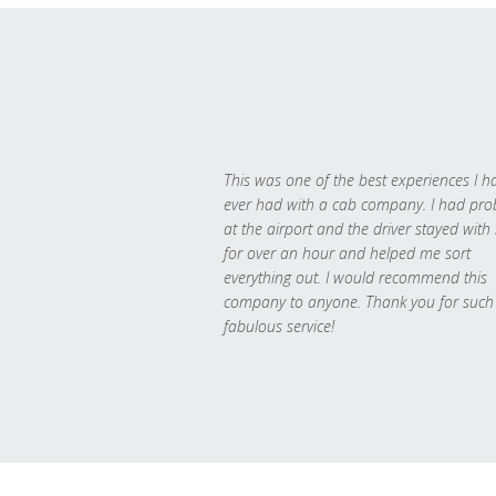
This was one of the best experiences I h
ever had with a cab company. I had pr
at the airport and the driver stayed with
for over an hour and helped me sort
everything out. I would recommend this
company to anyone. Thank you for such
fabulous service!