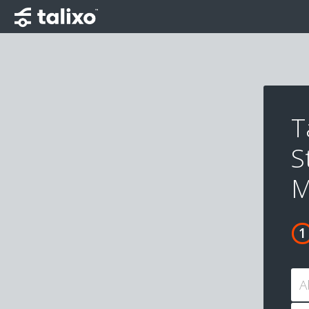
T
S
M
A