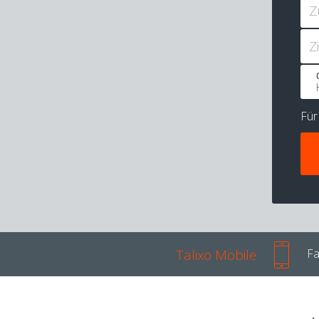
Z
Z
Fü
Talixo Mobile
Fa