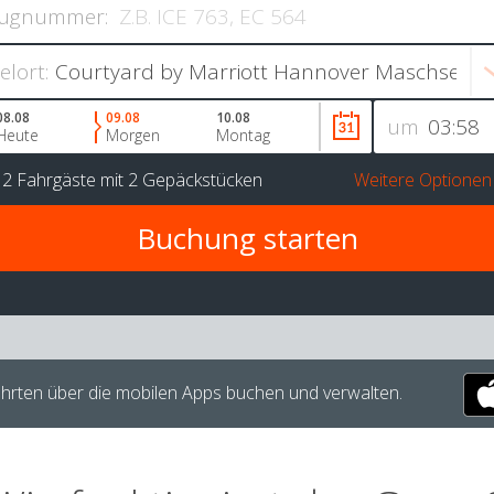
ugnummer:
ielort:
08.08
09.08
10.08
um
Heute
Morgen
Montag
r
2 Fahrgäste
mit
2 Gepäckstücken
Weitere Optionen
hrten über die mobilen Apps buchen und verwalten.