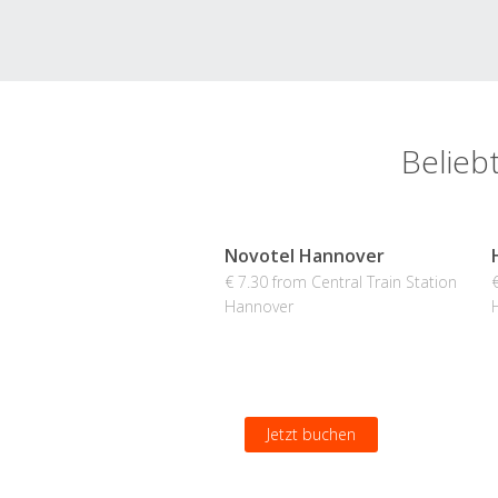
Belieb
Novotel Hannover
€ 7.30 from Central Train Station
Hannover
Jetzt buchen