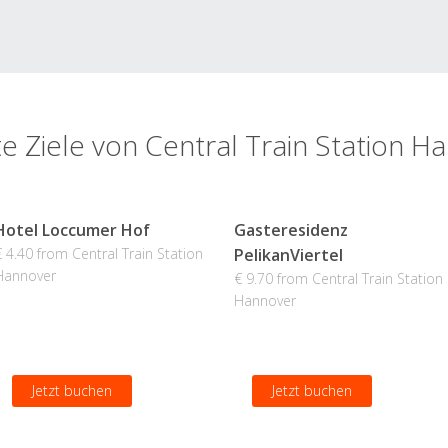
te Ziele von Central Train Station H
Hotel Loccumer Hof
Gasteresidenz
€ 4.40 from Central Train Station
PelikanViertel
Hannover
€ 9.70 from Central Train Station
Hannover
Jetzt buchen
Jetzt buchen