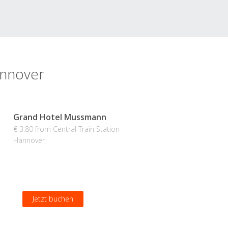
annover
Grand Hotel Mussmann
€ 3.80 from Central Train Station
Hannover
Jetzt buchen