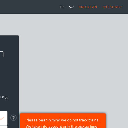
DE
EINLOGGEN
SELF SERVICE
n
e
lung
Please bear in mind we do not track trains.
We take into account only the pickup time