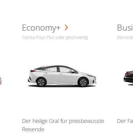
Economy+
Busi
Toyota Prius Plus oder gleichwertig
Mercede
Der heilige Gral für preisbewusste
Der Fa
Reisende