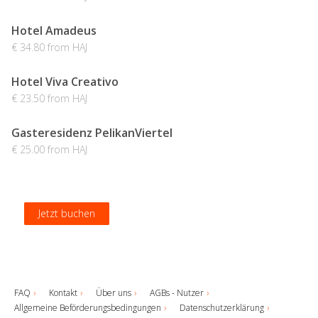
Hotel Amadeus
€ 34.80 from HAJ
Hotel Viva Creativo
€ 23.50 from HAJ
Gasteresidenz PelikanViertel
€ 25.00 from HAJ
Jetzt buchen
Jetzt buchen
Jetzt buchen
Jetzt buchen
FAQ
Kontakt
Über uns
AGBs - Nutzer
Allgemeine Beförderungsbedingungen
Datenschutzerklärung