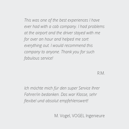
This was one of the best experiences I have
ever had with a cab company. I had problems
at the airport and the driver stayed with me
for over an hour and helped me sort
everything out. I would recommend this
company to anyone. Thank you for such
fabulous service!
R.M.
Ich möchte mich für den super Service Ihrer
Fahrer/in bedanken. Das war Klasse, sehr
flexibel und absolut empfehlenswert!
M. Vogel, VOGEL Ingenieure