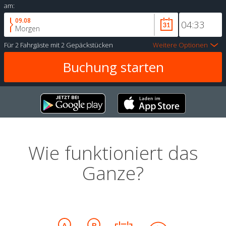
am:
09.08
Morgen
Für
2 Fahrgäste
mit
2 Gepäckstücken
Weitere Optionen
Wie funktioniert das
Ganze?