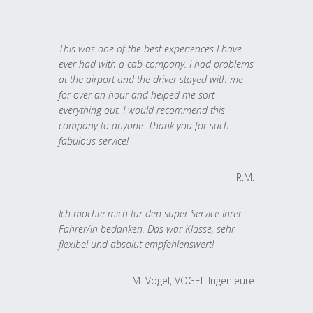
This was one of the best experiences I have
ever had with a cab company. I had problems
at the airport and the driver stayed with me
for over an hour and helped me sort
everything out. I would recommend this
company to anyone. Thank you for such
fabulous service!
R.M.
Ich möchte mich für den super Service Ihrer
Fahrer/in bedanken. Das war Klasse, sehr
flexibel und absolut empfehlenswert!
M. Vogel, VOGEL Ingenieure