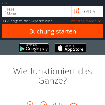
am:
09.08
Morgen
Für
2 Fahrgäste
mit
2 Gepäckstücken
Weitere Optionen
Wie funktioniert das
Ganze?