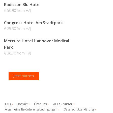
Radisson Blu Hotel
€ 50.90 from HAJ
Congress Hotel Am Stadtpark
€ 25.30 from HAJ
Mercure Hotel Hannover Medical
Park
€ 36.70 from HAJ
Jetzt buchen
Jetzt buchen
Jetzt buchen
Jetzt buchen
FAQ
Kontakt
Über uns
AGBs - Nutzer
Allgemeine Beförderungsbedingungen
Datenschutzerklärung