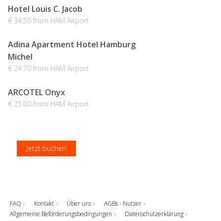
Hotel Louis C. Jacob
€ 34.50 from HAM Airport
Adina Apartment Hotel Hamburg
Michel
€ 24.70 from HAM Airport
ARCOTEL Onyx
€ 25.00 from HAM Airport
Jetzt buchen
Jetzt buchen
Jetzt buchen
Jetzt buchen
FAQ
Kontakt
Über uns
AGBs - Nutzer
Allgemeine Beförderungsbedingungen
Datenschutzerklärung