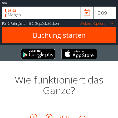
am:
08.08
Morgen
Für
2 Fahrgäste
mit
2 Gepäckstücken
Weitere Optionen
Wie funktioniert das
Ganze?