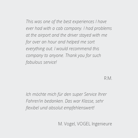
This was one of the best experiences I have
ever had with a cab company. I had problems
at the airport and the driver stayed with me
for over an hour and helped me sort
everything out. I would recommend this
company to anyone. Thank you for such
fabulous service!
R.M.
Ich möchte mich für den super Service Ihrer
Fahrer/in bedanken. Das war Klasse, sehr
flexibel und absolut empfehlenswert!
M. Vogel, VOGEL Ingenieure