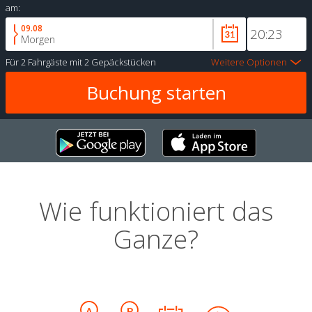
am:
09.08
Morgen
Für
2 Fahrgäste
mit
2 Gepäckstücken
Weitere Optionen
Wie funktioniert das
Ganze?