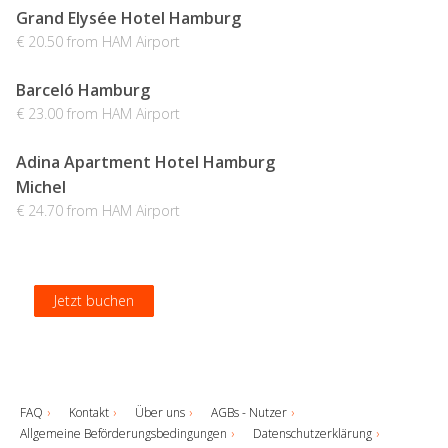
Grand Elysée Hotel Hamburg
€ 20.50 from HAM Airport
Barceló Hamburg
€ 23.00 from HAM Airport
Adina Apartment Hotel Hamburg
Michel
€ 24.70 from HAM Airport
Jetzt buchen
Jetzt buchen
Jetzt buchen
Jetzt buchen
FAQ
Kontakt
Über uns
AGBs - Nutzer
Allgemeine Beförderungsbedingungen
Datenschutzerklärung