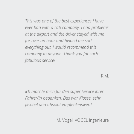
This was one of the best experiences I have
ever had with a cab company. I had problems
at the airport and the driver stayed with me
for over an hour and helped me sort
everything out. I would recommend this
company to anyone. Thank you for such
fabulous service!
R.M.
Ich möchte mich für den super Service Ihrer
Fahrer/in bedanken. Das war Klasse, sehr
flexibel und absolut empfehlenswert!
M. Vogel, VOGEL Ingenieure