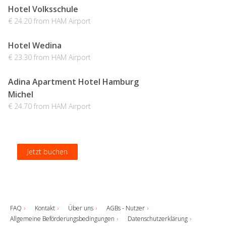
Hotel Volksschule
€ 24.20 from HAM Airport
Hotel Wedina
€ 23.30 from HAM Airport
Adina Apartment Hotel Hamburg
Michel
€ 24.70 from HAM Airport
Jetzt buchen
Jetzt buchen
Jetzt buchen
Jetzt buchen
FAQ
Kontakt
Über uns
AGBs - Nutzer
Allgemeine Beförderungsbedingungen
Datenschutzerklärung