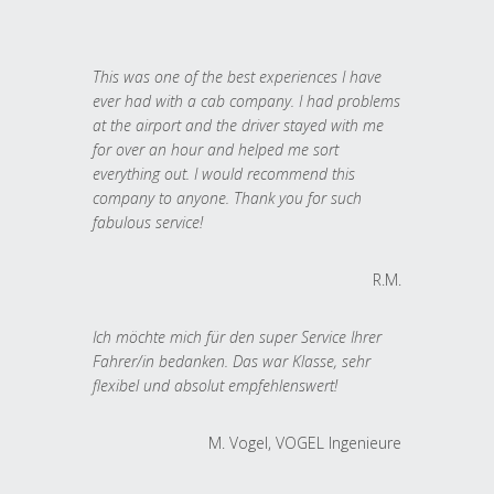
This was one of the best experiences I have
ever had with a cab company. I had problems
at the airport and the driver stayed with me
for over an hour and helped me sort
everything out. I would recommend this
company to anyone. Thank you for such
fabulous service!
R.M.
Ich möchte mich für den super Service Ihrer
Fahrer/in bedanken. Das war Klasse, sehr
flexibel und absolut empfehlenswert!
M. Vogel, VOGEL Ingenieure