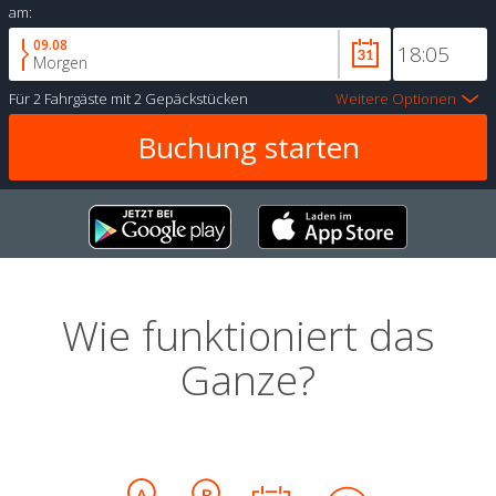
am:
09.08
Morgen
Für
2 Fahrgäste
mit
2 Gepäckstücken
Weitere Optionen
Wie funktioniert das
Ganze?