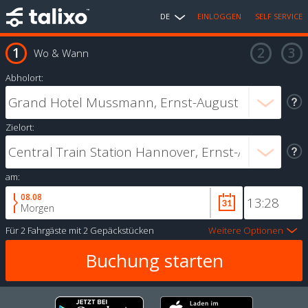
DE
EINLOGGEN
SELF SERVICE
Wo & Wann
Abholort:
Zielort:
am:
08.08
Morgen
Für
2 Fahrgäste
mit
2 Gepäckstücken
Weitere Optionen