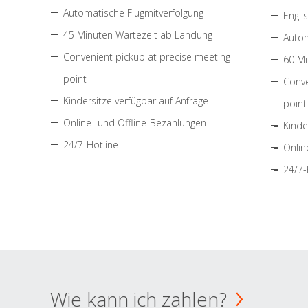
Automatische Flugmitverfolgung
Engli
45 Minuten Wartezeit ab Landung
Autom
Convenient pickup at precise meeting
60 Mi
point
Conve
Kindersitze verfügbar auf Anfrage
point
Online- und Offline-Bezahlungen
Kinde
24/7-Hotline
Onlin
24/7-
Wie kann ich zahlen?