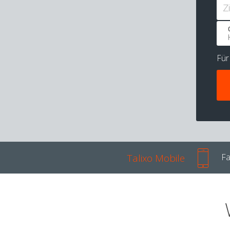
Z
Fü
Talixo Mobile
Fa