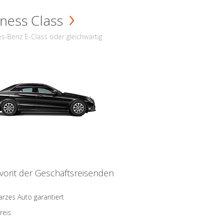
ness Class
s-Benz E-Class oder gleichwärtig
vorit der Geschäftsreisenden
rzes Auto garantiert
reis