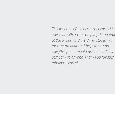
This was one of the best experiences I h
ever had with a cab company. I had pr
at the airport and the driver stayed with
for over an hour and helped me sort
everything out. I would recommend this
company to anyone. Thank you for such
fabulous service!