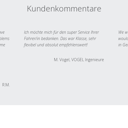
Kundenkommentare
ave
Ich möchte mich für den super Service Ihrer
We we
oblems
Fahrer/in bedanken. Das war Klasse, sehr
would
 me
flexibel und absolut empfehlenswert!
in Ge
M. Vogel, VOGEL Ingenieure
R.M.