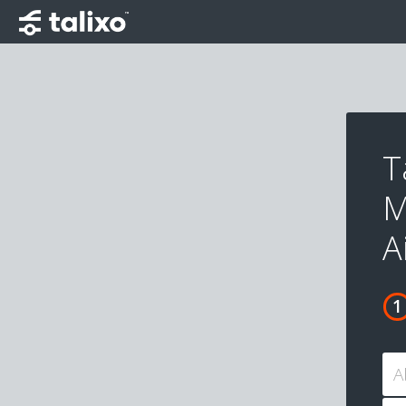
T
M
A
A