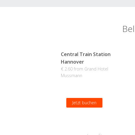
Bel
Central Train Station
Hannover
€ 2.60 from Grand Hotel
Mussmann
Jetzt buchen