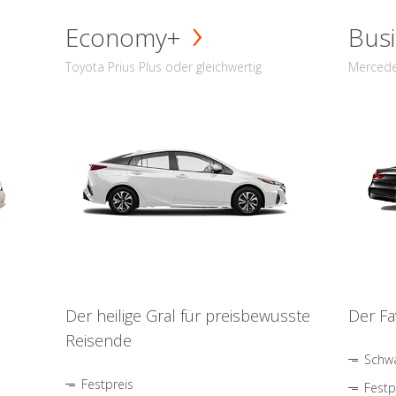
Economy+
Busi
Toyota Prius Plus oder gleichwertig
Mercede
Der heilige Gral für preisbewusste
Der Fa
Reisende
Schwa
Festpreis
Festp