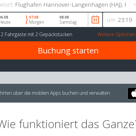
ielort:
06.08
07.08
08.08
um
Heute
Morgen
Samstag
r
2 Fahrgäste
mit
2 Gepäckstücken
Weitere Optionen
hrten über die mobilen Apps buchen und verwalten.
Wie funktioniert das Ganze