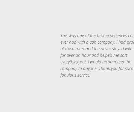
This was one of the best experiences I h
ever had with a cab company. I had pr
at the airport and the driver stayed with
for over an hour and helped me sort
everything out. I would recommend this
company to anyone. Thank you for such
fabulous service!