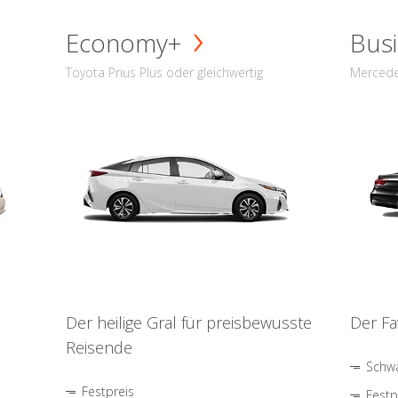
Economy+
Busi
Toyota Prius Plus oder gleichwertig
Mercede
Der heilige Gral für preisbewusste
Der Fa
Reisende
Schwa
Festpreis
Festp