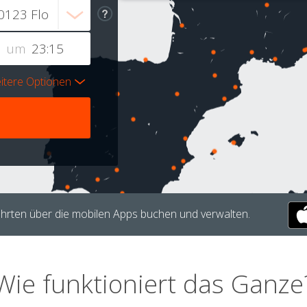
um
itere Optionen
hrten über die mobilen Apps buchen und verwalten.
Wie funktioniert das Ganze