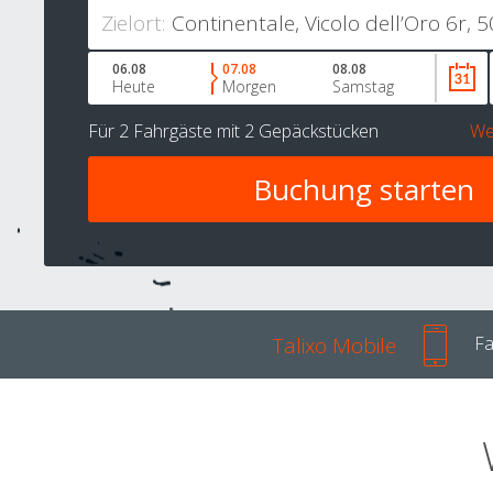
Zielort:
06.08
07.08
08.08
Heute
Morgen
Samstag
Für
2 Fahrgäste
mit
2 Gepäckstücken
We
Talixo Mobile
Fa