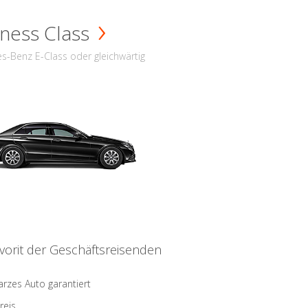
ness Class
s-Benz E-Class oder gleichwärtig
vorit der Geschäftsreisenden
rzes Auto garantiert
reis