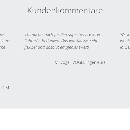
Kundenkommentare
ave
Ich möchte mich für den super Service Ihrer
We we
oblems
Fahrer/in bedanken. Das war Klasse, sehr
would
 me
flexibel und absolut empfehlenswert!
in Ge
M. Vogel, VOGEL Ingenieure
R.M.