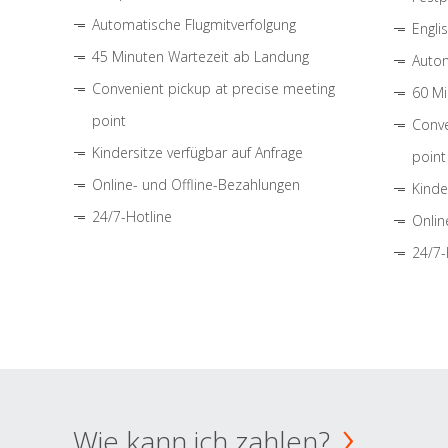
Automatische Flugmitverfolgung
Engli
45 Minuten Wartezeit ab Landung
Autom
Convenient pickup at precise meeting
60 Mi
point
Conve
Kindersitze verfügbar auf Anfrage
point
Online- und Offline-Bezahlungen
Kinde
24/7-Hotline
Onlin
24/7-
Wie kann ich zahlen?