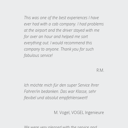
This was one of the best experiences I have
ever had with a cab company. I had problems
at the airport and the driver stayed with me
for over an hour and helped me sort
everything out. I would recommend this
company to anyone. Thank you for such
fabulous service!
R.M.
Ich möchte mich für den super Service Ihrer
Fahrer/in bedanken. Das war Klasse, sehr
flexibel und absolut empfehlenswert!
M. Vogel, VOGEL Ingenieure
We were very pleased with the service and