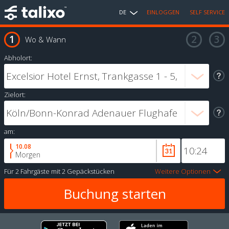
DE
EINLOGGEN
SELF SERVICE
Wo & Wann
Abholort:
Zielort:
am:
10.08
Morgen
Für
2 Fahrgäste
mit
2 Gepäckstücken
Weitere Optionen