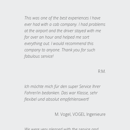
This was one of the best experiences I have
ever had with a cab company. I had problems
at the airport and the driver stayed with me
for over an hour and helped me sort
everything out. I would recommend this
company to anyone. Thank you for such
fabulous service!
R.M.
Ich möchte mich für den super Service Ihrer
Fahrer/in bedanken. Das war Klasse, sehr
flexibel und absolut empfehlenswert!
M. Vogel, VOGEL Ingenieure
We were very pleased with the service and