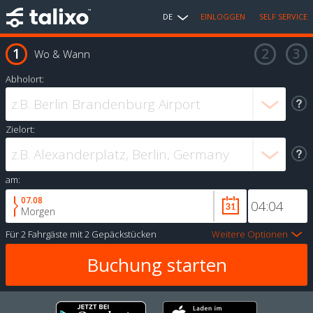
DE
EINLOGGEN
SELF SERVICE
Wo & Wann
Abholort:
Zielort:
am:
07.08
Morgen
Für
2 Fahrgäste
mit
2 Gepäckstücken
Weitere Optionen