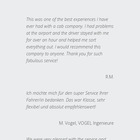
This was one of the best experiences I have
ever had with a cab company. I had problems
at the airport and the driver stayed with me
for over an hour and helped me sort
everything out. I would recommend this
company to anyone. Thank you for such
fabulous service!
R.M.
Ich möchte mich für den super Service Ihrer
Fahrer/in bedanken. Das war Klasse, sehr
flexibel und absolut empfehlenswert!
M. Vogel, VOGEL Ingenieure
We were very pleased with the service and