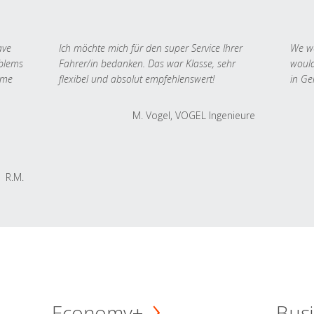
ave
Ich möchte mich für den super Service Ihrer
We we
oblems
Fahrer/in bedanken. Das war Klasse, sehr
would
 me
flexibel und absolut empfehlenswert!
in Ge
M. Vogel, VOGEL Ingenieure
R.M.
Economy+
Busi