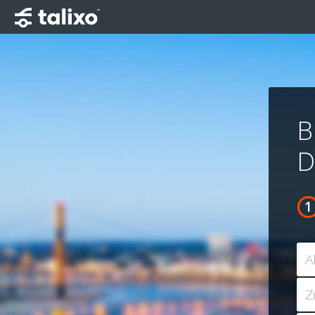
B
D
A
Z