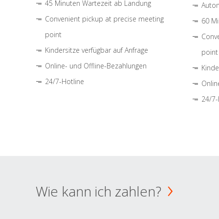
45 Minuten Wartezeit ab Landung
Autom
Convenient pickup at precise meeting
60 Mi
point
Conve
Kindersitze verfügbar auf Anfrage
point
Online- und Offline-Bezahlungen
Kinde
24/7-Hotline
Onlin
24/7-
Wie kann ich zahlen?