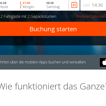
06.08
07.08
08.08
um
Heute
Morgen
Samstag
r
2 Fahrgäste
mit
2 Gepäckstücken
Weitere Optionen
hrten über die mobilen Apps buchen und verwalten.
Wie funktioniert das Ganze