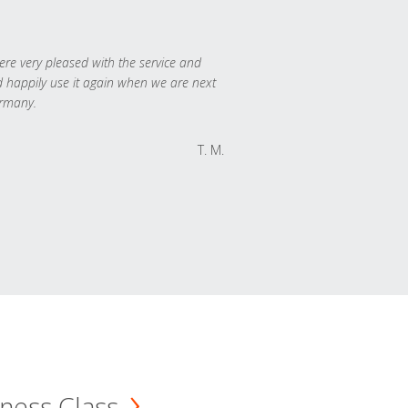
re very pleased with the service and
 happily use it again when we are next
rmany.
T. M.
ness Class