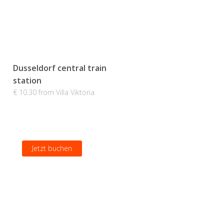
Dusseldorf central train
station
€ 10.30 from Villa Viktoria
Jetzt buchen