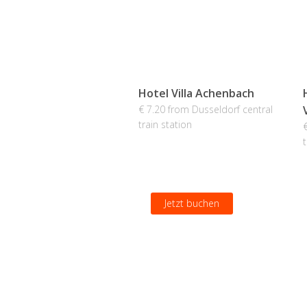
Hotel Villa Achenbach
€ 7.20 from Dusseldorf central
train station
t
Jetzt buchen