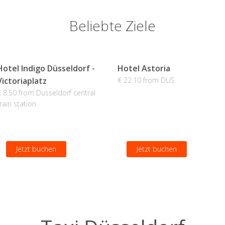
Beliebte Ziele
Hotel Indigo Düsseldorf -
Hotel Astoria
Victoriaplatz
€ 22.10 from DUS
€ 8.50 from Dusseldorf central
rain station
Jetzt buchen
Jetzt buchen