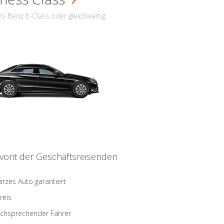
s-Benz E-Class oder gleichwärtig
vorit der Geschäftsreisenden
rzes Auto garantiert
reis
schsprechender Fahrer