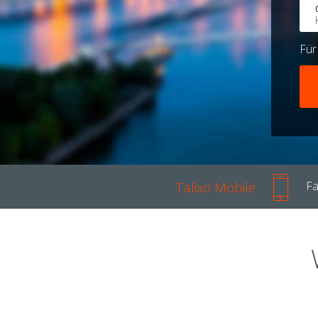
Fü
Talixo Mobile
Fa