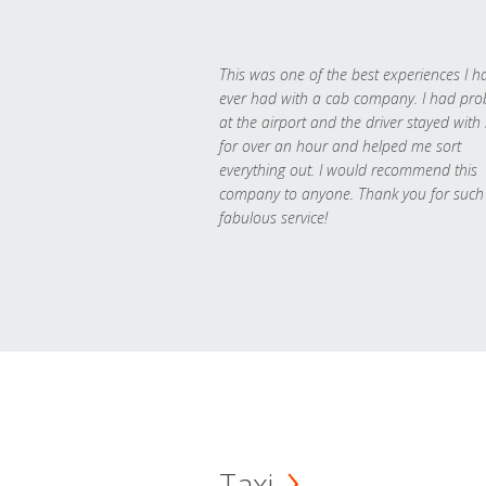
This was one of the best experiences I h
ever had with a cab company. I had pr
at the airport and the driver stayed with
for over an hour and helped me sort
everything out. I would recommend this
company to anyone. Thank you for such
fabulous service!
Taxi