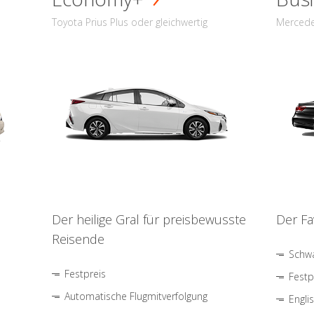
Toyota Prius Plus oder gleichwertig
Mercede
Der heilige Gral für preisbewusste
Der Fa
Reisende
Schwa
Festpreis
Festp
Automatische Flugmitverfolgung
Engli