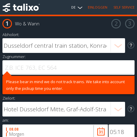
DE
EINLOGGEN
SELF SERVICE
Wo & Wann
Abholort:
Zugnummer:
Please bear in mind we do not track trains. We take into account
only the pickup time you enter.
Zielort:
am:
08.08
Morgen