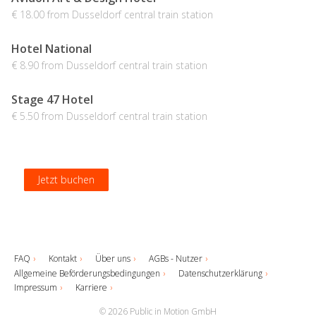
€ 18.00 from Dusseldorf central train station
Hotel National
€ 8.90 from Dusseldorf central train station
Stage 47 Hotel
€ 5.50 from Dusseldorf central train station
Jetzt buchen
Jetzt buchen
Jetzt buchen
Jetzt buchen
FAQ
Kontakt
Über uns
AGBs - Nutzer
Allgemeine Beförderungsbedingungen
Datenschutzerklärung
Impressum
Karriere
© 2026 Public in Motion GmbH