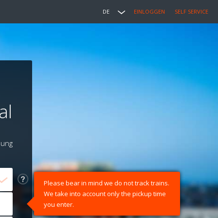
DE
EINLOGGEN
SELF SERVICE
al
lung
Please bear in mind we do not track trains.
We take into account only the pickup time
you enter.