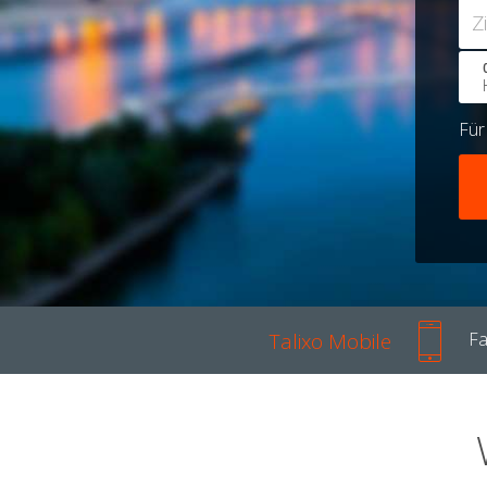
Z
Fü
Talixo Mobile
Fa