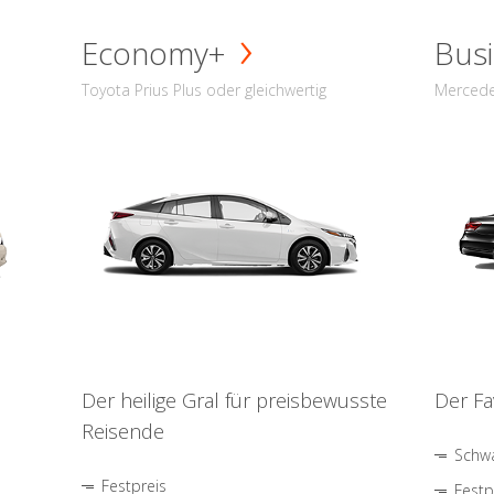
Economy+
Busi
Toyota Prius Plus oder gleichwertig
Mercede
Der heilige Gral für preisbewusste
Der Fa
Reisende
Schwa
Festpreis
Festp