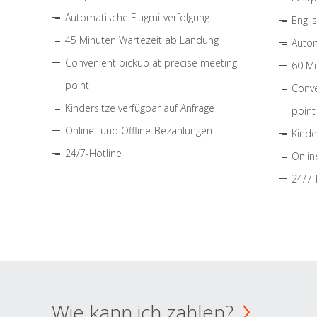
Automatische Flugmitverfolgung
Engli
45 Minuten Wartezeit ab Landung
Autom
Convenient pickup at precise meeting
60 Mi
point
Conve
Kindersitze verfügbar auf Anfrage
point
Online- und Offline-Bezahlungen
Kinde
24/7-Hotline
Onlin
24/7-
Wie kann ich zahlen?