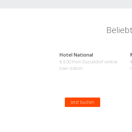
Beliebt
Hotel National
€ 8.90 from Dusseldorf central
train station
t
Jetzt buchen