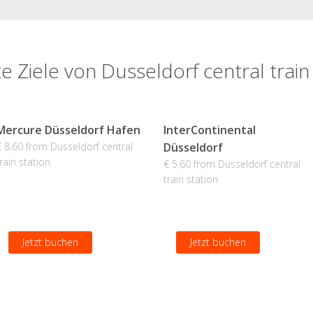
e Ziele von Dusseldorf central train
Mercure Düsseldorf Hafen
InterContinental
€ 8.60 from Dusseldorf central
Düsseldorf
rain station
€ 5.60 from Dusseldorf central
train station
Jetzt buchen
Jetzt buchen