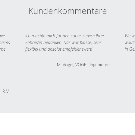
Kundenkommentare
ave
Ich möchte mich für den super Service Ihrer
We we
oblems
Fahrer/in bedanken. Das war Klasse, sehr
would
 me
flexibel und absolut empfehlenswert!
in Ge
M. Vogel, VOGEL Ingenieure
R.M.