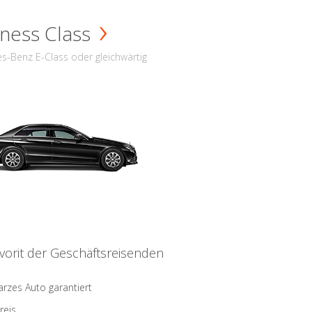
ness Class
s-Benz E-Class oder gleichwärtig
vorit der Geschäftsreisenden
rzes Auto garantiert
reis