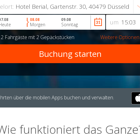
ielort:
07.08
08.08
09.08
um
Heute
Morgen
Sonntag
r
2 Fahrgäste
mit
2 Gepäckstücken
Weitere Optionen
hrten über die mobilen Apps buchen und verwalten.
Wie funktioniert das Ganze