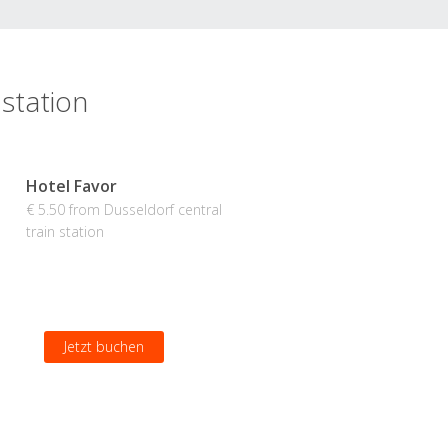
 station
Hotel Favor
€ 5.50 from Dusseldorf central
train station
Jetzt buchen