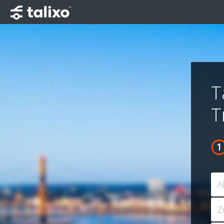
T
T
A
Z