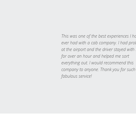
This was one of the best experiences I h
ever had with a cab company. I had pr
at the airport and the driver stayed with
for over an hour and helped me sort
everything out. I would recommend this
company to anyone. Thank you for such
fabulous service!