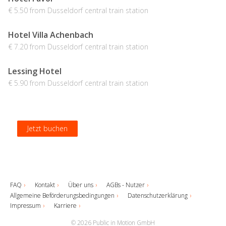
€ 5.50 from Dusseldorf central train station
Hotel Villa Achenbach
€ 7.20 from Dusseldorf central train station
Lessing Hotel
€ 5.90 from Dusseldorf central train station
Jetzt buchen
Jetzt buchen
Jetzt buchen
Jetzt buchen
FAQ
Kontakt
Über uns
AGBs - Nutzer
Allgemeine Beförderungsbedingungen
Datenschutzerklärung
Impressum
Karriere
© 2026 Public in Motion GmbH