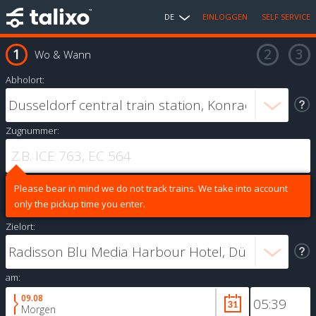
DE
EINLOGGEN
SELF SERVICE
Wo & Wann
Abholort:
Zugnummer:
Please bear in mind we do not track trains. We take into account
only the pickup time you enter.
Zielort:
am:
09.08
Morgen