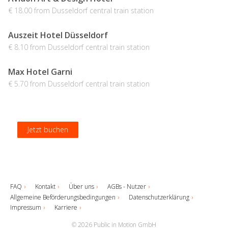
€ 18.00 from Dusseldorf central train station
Auszeit Hotel Düsseldorf
€ 8.10 from Dusseldorf central train station
Max Hotel Garni
€ 5.70 from Dusseldorf central train station
Jetzt buchen
Jetzt buchen
Jetzt buchen
Jetzt buchen
FAQ
Kontakt
Über uns
AGBs - Nutzer
Allgemeine Beförderungsbedingungen
Datenschutzerklärung
Impressum
Karriere
© 2026 Public in Motion GmbH