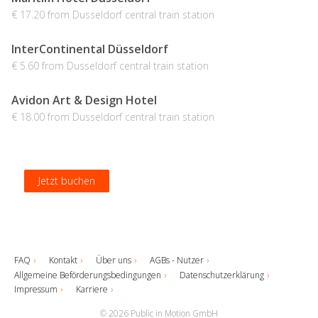
€ 17.20 from Dusseldorf central train station
InterContinental Düsseldorf
€ 5.60 from Dusseldorf central train station
Avidon Art & Design Hotel
€ 18.00 from Dusseldorf central train station
Jetzt buchen
Jetzt buchen
Jetzt buchen
Jetzt buchen
FAQ
Kontakt
Über uns
AGBs - Nutzer
Allgemeine Beförderungsbedingungen
Datenschutzerklärung
Impressum
Karriere
© 2026 Public in Motion GmbH