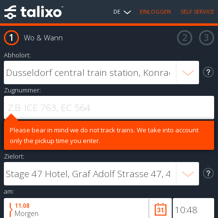
DE
EINLOGGEN
SELF SERVICE
Wo & Wann
Abholort:
Zugnummer:
Please bear in mind we do not track trains. We take into account
only the pickup time you enter.
Zielort:
am:
11.08
Morgen