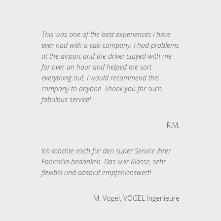
This was one of the best experiences I have
ever had with a cab company. I had problems
at the airport and the driver stayed with me
for over an hour and helped me sort
everything out. I would recommend this
company to anyone. Thank you for such
fabulous service!
R.M.
Ich möchte mich für den super Service Ihrer
Fahrer/in bedanken. Das war Klasse, sehr
flexibel und absolut empfehlenswert!
M. Vogel, VOGEL Ingenieure