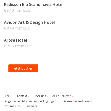
Radisson Blu Scandinavia Hotel
€ 9.40 from DUS
Avidon Art & Design Hotel
€ 8.40 from DUS
Arosa Hotel
€ 20.60 from DUS
Jetzt buchen
Jetzt buchen
Jetzt buchen
Jetzt buchen
FAQ
Kontakt
Über uns
AGBs - Nutzer
Allgemeine Beförderungsbedingungen
Datenschutzerklärung
Impressum
Karriere