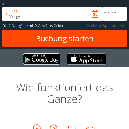
am:
11.08
Morgen
Für
2 Fahrgäste
mit
2 Gepäckstücken
Weitere Optionen
Wie funktioniert das
Ganze?